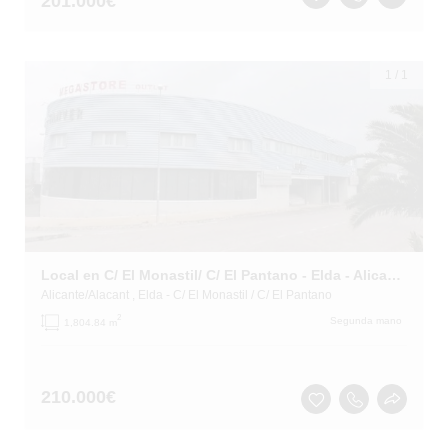
201.000
€
1
/
1
Local en C/ El Monastil/ C/ El Pantano - Elda - Alicante
Alicante/Alacant
, Elda
- C/ El Monastil / C/ El Pantano
2
Segunda mano
1,804.84 m
210.000
€