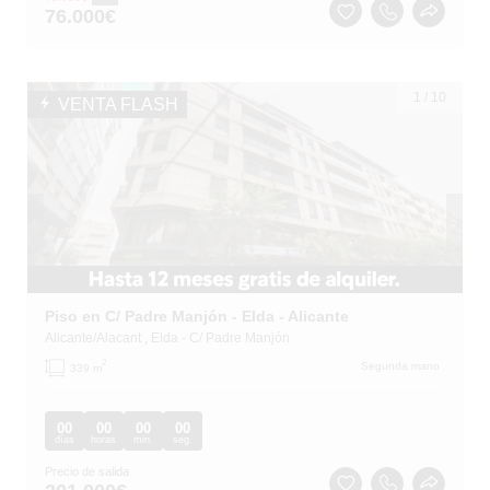
76.000
€
1
/
10
VENTA FLASH
Piso en C/ Padre Manjón - Elda - Alicante
Alicante/Alacant
, Elda
- C/ Padre Manjón
2
Segunda mano
339 m
00
00
00
00
días
horas
min.
seg.
Precio de salida