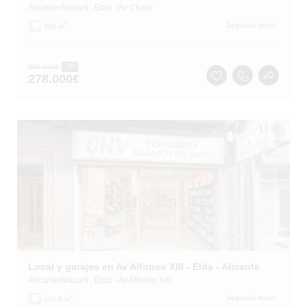
Alicante/Alacant
, Elda
- Av Chapí
2
Segunda mano
368 m
285.000
€
-2%
278.000
€
1
/
33
Local y garajes en Av Alfonso XIII - Elda - Alicante
Alicante/Alacant
, Elda
- Av Alfonso XIII
2
Segunda mano
157.6 m