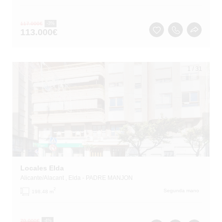
117.000
€
-3%
113.000
€
1
/
31
Locales Elda
Alicante/Alacant
, Elda
- PADRE MANJON
2
Segunda mano
198.48 m
79.000
€
-4%