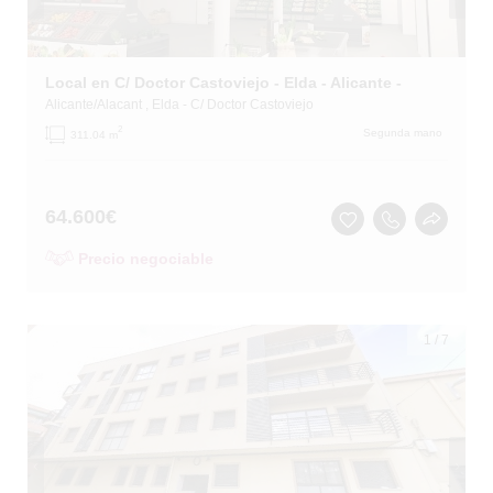
Local en C/ Doctor Castoviejo - Elda - Alicante -
Alicante/Alacant
, Elda
- C/ Doctor Castoviejo
2
Segunda mano
311.04 m
64.600
€
Precio negociable
1
/
7