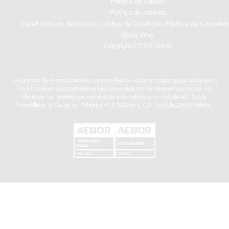
Politica de calidad
Política de cookies
Canal ético de denuncias
Código de Conducta
Política de Complian
|
|
Mapa Web
Copyright © 2026 Solvia
Los precios de venta publicados en esta Web no incluyen ningún gasto ni impuesto.
La información suministrada ha sido preparada con la máxima rigurosidad, no
obstante, los detalles son meramente informativos y no vinculantes. Solvia
Inmobiliaria. c/ Vía de los Poblados nº 3, Edificio 1, C.E. Cristalia,28033-Madrid.