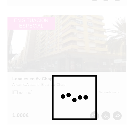
1
/
1
EN SITUACIÓN
ESPECIAL
Locales en Av Chapí
Alicante/Alacant
, Elda
- Av Chapí
2
Segunda mano
82.32 m
1.000
€