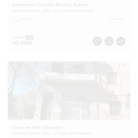
Locales en C/ Lolita Miralles Esteve
Alicante/Alacant
, Elda
- C/ Lolita Miralles Esteve
2
A estrenar
38.63 m
32.000
€
-3%
31.000
€
1
/
6
Local en Elda (Alicante)
Alicante/Alacant
, Elda
- C/ Virgen del Remedio