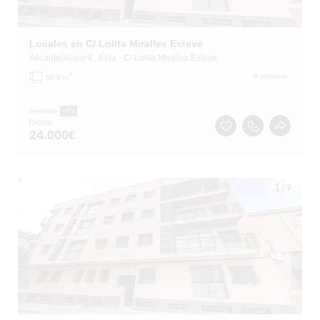
Locales en C/ Lolita Miralles Esteve
Alicante/Alacant
, Elda
- C/ Lolita Miralles Esteve
2
A estrenar
55.8 m
25.000
€
-4%
Desde
24.000
€
1
/
7