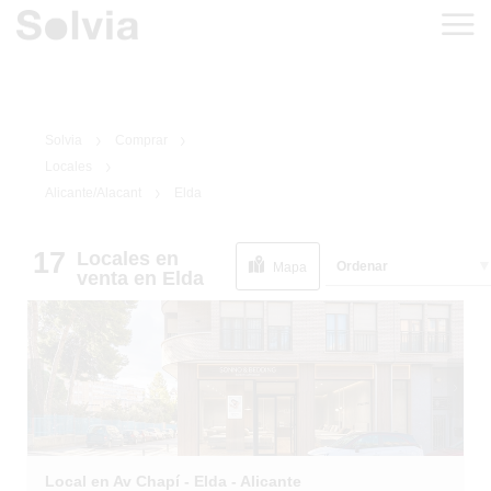
Solvia
Comprar
Locales
Alicante/Alacant
Elda
17
Locales
en
1
/
43
Ordenar
Mapa
venta
en Elda
Local en Av Chapí - Elda - Alicante