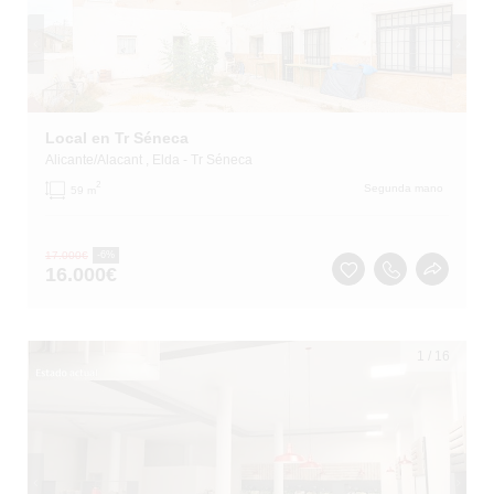
Local en Tr Séneca
Alicante/Alacant
, Elda
- Tr Séneca
2
Segunda mano
59 m
17.000
€
-6%
16.000
€
1
/
16