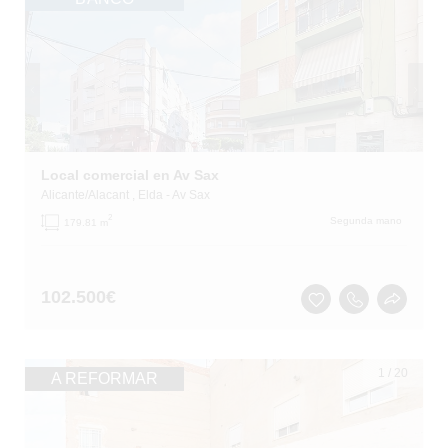
Local comercial en Av Sax
Alicante/Alacant
, Elda
- Av Sax
2
Segunda mano
179.81 m
102.500
€
1
/
20
A REFORMAR