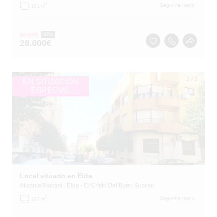
2
Segunda mano
101 m
36.000
€
-22%
28.000
€
1
/
3
EN SITUACIÓN
ESPECIAL
Local situado en Elda
Alicante/Alacant
, Elda
- C/ Cristo Del Buen Suceso
2
Segunda mano
190 m