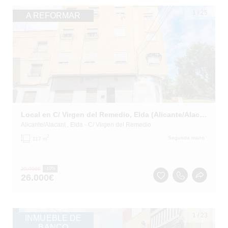
1
/
25
A REFORMAR
Local en C/ Virgen del Remedio, Elda (Alicante/Alacant)
Alicante/Alacant
, Elda
- C/ Virgen del Remedio
2
Segunda mano
117 m
29.000
€
-10%
26.000
€
1
/
23
INMUEBLE DE
BANCO