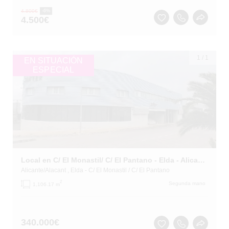
4.800
€
-6%
4.500
€
1
/
1
EN SITUACIÓN
ESPECIAL
Local en C/ El Monastil/ C/ El Pantano - Elda - Alicante
Alicante/Alacant
, Elda
- C/ El Monastil / C/ El Pantano
2
Segunda mano
1,106.17 m
340.000
€