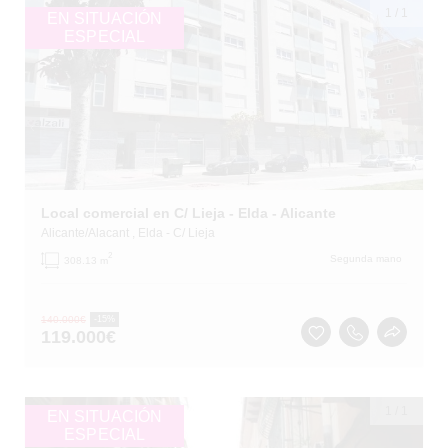
1
/
1
EN SITUACIÓN
ESPECIAL
Local comercial en C/ Lieja - Elda - Alicante
Alicante/Alacant
, Elda
- C/ Lieja
2
Segunda mano
308.13 m
140.000
€
-15%
119.000
€
1
/
1
EN SITUACIÓN
ESPECIAL