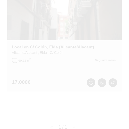
Local en C/ Colón, Elda (Alicante/Alacant)
Alicante/Alacant
, Elda
- C/ Colón
2
Segunda mano
69.52 m
17.000
€
page
1 / 1
page