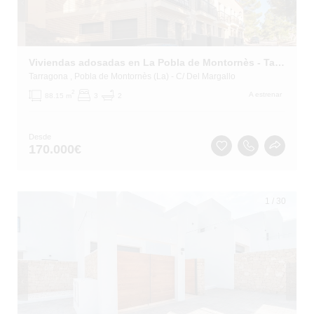
Viviendas adosadas en La Pobla de Montornès - Tarragona -
Tarragona
, Pobla de Montornès (La)
- C/ Del Margallo
2
A estrenar
88.15 m
3
2
Desde
170.000
€
1
/
30