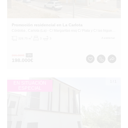
Promoción residencial en La Carlota
Córdoba
, Carlota (La)
- C/ Margaritas esq C/ Plata y C/ las higueras
2
A estrenar
328.75 m
3
3
200.000
€
-1%
198.000
€
1
/
1
EN SITUACIÓN
ESPECIAL