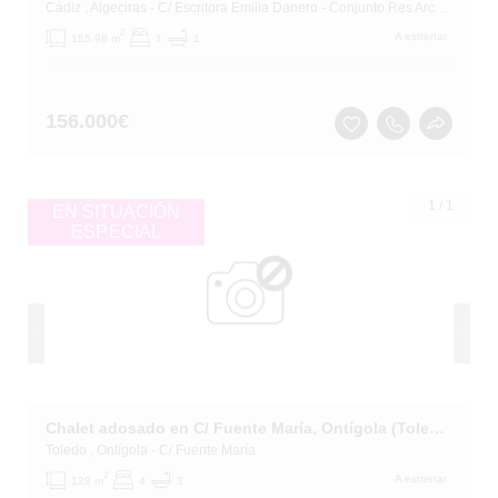
Cádiz
, Algeciras
- C/ Escritora Emilia Danero - Conjunto Res Arcos del Cobre -
2
A estrenar
155.98 m
1
1
156.000
€
1
/
1
EN SITUACIÓN
ESPECIAL
Chalet adosado en C/ Fuente María, Ontígola (Toledo)
Toledo
, Ontígola
- C/ Fuente María
2
A estrenar
128 m
4
3