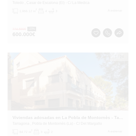
Toledo
, Casar de Escalona (El)
- C/ La Medica
2
A estrenar
1,966.12 m
4
3
774.500
€
-23%
600.000
€
1
/
24
Viviendas adosadas en La Pobla de Montornès - Tarragona -
Tarragona
, Pobla de Montornès (La)
- C/ Del Margallo
2
A estrenar
84.72 m
3
2