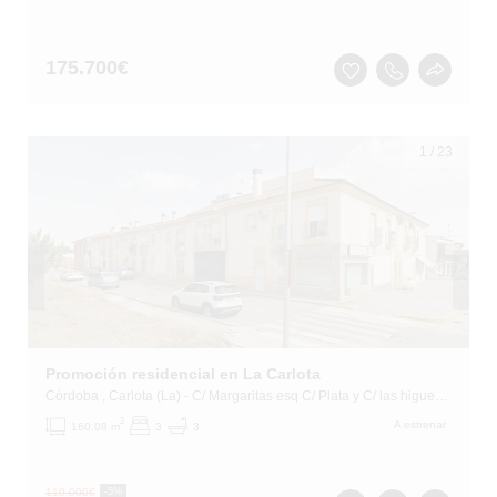
175.700
€
1
/
23
Promoción residencial en La Carlota
Córdoba
, Carlota (La)
- C/ Margaritas esq C/ Plata y C/ las higueras
2
A estrenar
160.08 m
3
3
110.000
€
-5%