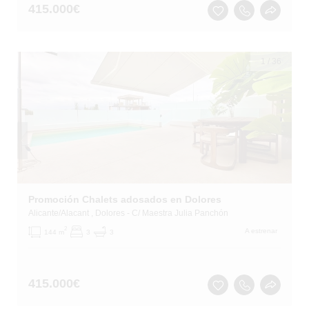
415.000
€
1
/
36
Promoción Chalets adosados en Dolores
Alicante/Alacant
, Dolores
- C/ Maestra Julia Panchón
2
A estrenar
144 m
3
3
415.000
€