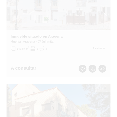
Inmueble situado en Aracena
Huelva
, Aracena
- C/ Julianita
2
A estrenar
148.54 m
3
3
A consultar
1
/
31