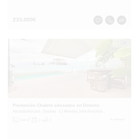
233.000
€
1
/
36
Promoción Chalets adosados en Dolores
Alicante/Alacant
, Dolores
- C/ Maestra Julia Panchón
2
A estrenar
144 m
3
2