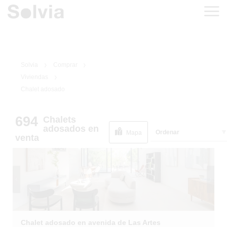
Solvia
Comprar
Viviendas
Chalet adosado
694
Chalets
1
/
44
adosados
en
Ordenar
Mapa
venta
Chalet adosado en avenida de Las Artes