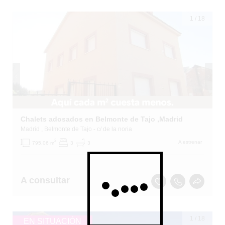
1
/
18
Chalets adosados en Belmonte de Tajo ,Madrid
Madrid
, Belmonte de Tajo
- c/ de la noria
2
A estrenar
795.06 m
3
3
A consultar
1
/
18
EN SITUACIÓN