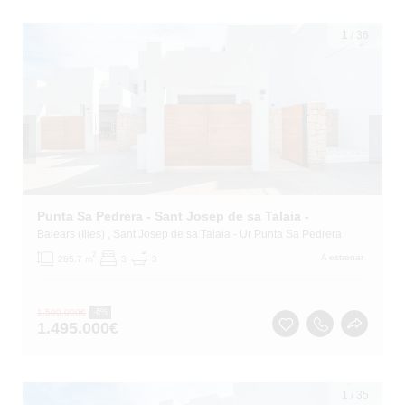
1
/
36
Punta Sa Pedrera - Sant Josep de sa Talaia -
Balears (Illes)
, Sant Josep de sa Talaia
- Ur Punta Sa Pedrera
2
A estrenar
285.7 m
3
3
1.590.000
€
-6%
1.495.000
€
1
/
35