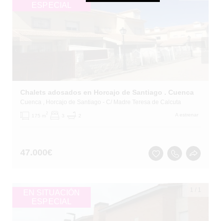
ESPECIAL
Chalets adosados en Horcajo de Santiago . Cuenca
Cuenca
, Horcajo de Santiago
- C/ Madre Teresa de Calcuta
2
A estrenar
175 m
3
2
47.000
€
1
/
1
EN SITUACIÓN
ESPECIAL