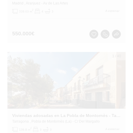
Madrid
, Aranjuez
- Av de Las Artes
2
A estrenar
339.03 m
4
3
550.000
€
1
/
40
Viviendas adosadas en La Pobla de Montornès - Tarragona -
Tarragona
, Pobla de Montornès (La)
- C/ Del Margallo
2
A estrenar
139.8 m
3
3