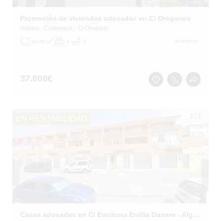
Promoción de viviendas adosadas en C/ Oreganos
Huelva
, Cortegana
- C/ Oregano
2
A estrenar
84.76 m
3
2
37.000
€
1
/
1
EN RENTABILIDAD
Casas adosadas en C/ Escritora Emilia Danero - Algeciras - Cádiz