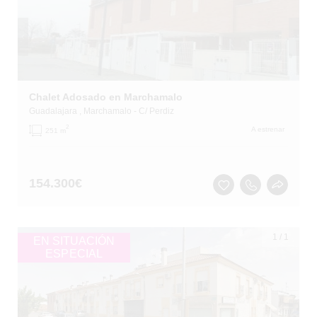
Chalet Adosado en Marchamalo
Guadalajara
, Marchamalo
- C/ Perdiz
2
A estrenar
251 m
154.300
€
1
/
1
EN SITUACIÓN
ESPECIAL