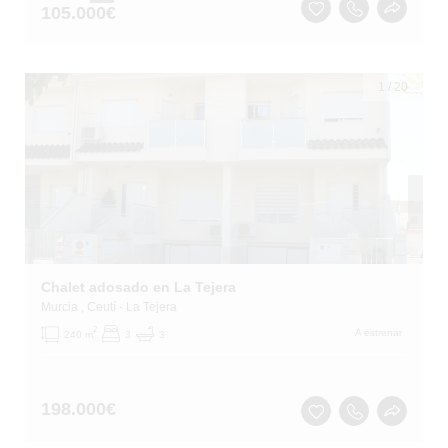
105.000
€
1
/
20
Chalet adosado en La Tejera
Murcia
, Ceutí
- La Tejera
2
A estrenar
240 m
3
3
198.000
€