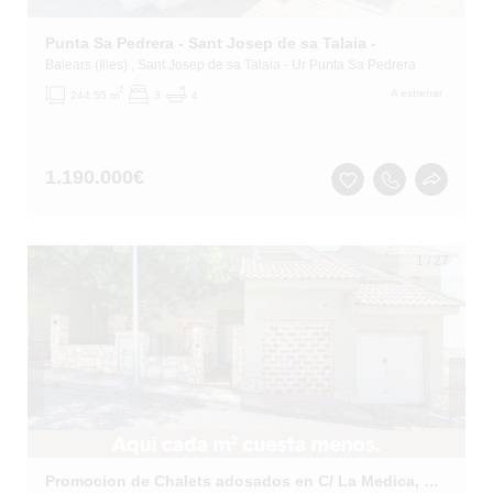
Punta Sa Pedrera - Sant Josep de sa Talaia -
Balears (Illes)
, Sant Josep de sa Talaia
- Ur Punta Sa Pedrera
2
A estrenar
244.55 m
3
4
1.190.000
€
1
/
27
Promocion de Chalets adosados en C/ La Medica, Casar de Escalona (El) (Toledo)