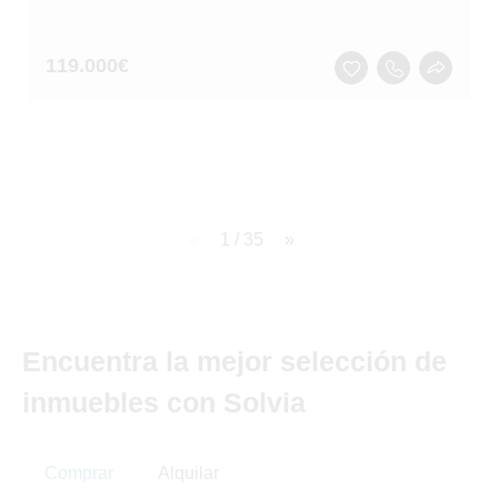
119.000
€
page
1 / 35
page
Encuentra la mejor selección de
inmuebles con Solvia
Comprar
Alquilar