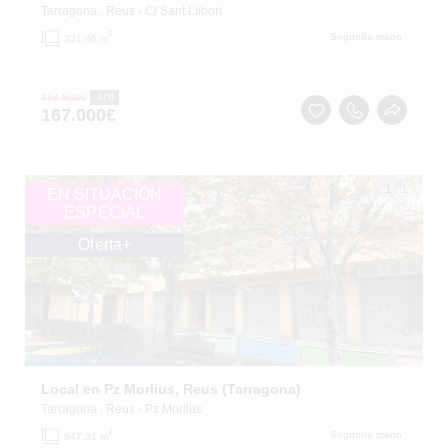
Tarragona
, Reus
- C/ Sant Llibori
2
Segunda mano
231.06 m
314.500
€
-47%
167.000
€
1
/
1
EN SITUACIÓN
ESPECIAL
Oferta+
Local en Pz Morlius, Reus (Tarragona)
Tarragona
, Reus
- Pz Morlius
2
Segunda mano
947.31 m