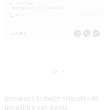
Locales Reus
Tarragona
, Reus
- MAS DE MACIA VILA
2
Segunda mano
106 m
37.000
€
page
1 / 2
page
Encuentra la mejor selección de
inmuebles con Solvia