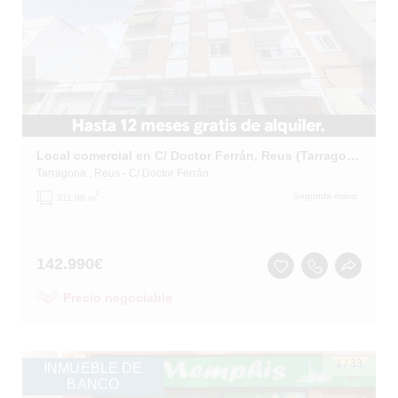
Local comercial en C/ Doctor Ferrán, Reus (Tarragona)
Tarragona
, Reus
- C/ Doctor Ferrán
2
Segunda mano
311.08 m
142.990
€
Precio negociable
1
/
33
INMUEBLE DE
BANCO