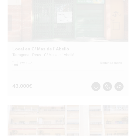
Local en C/ Mas de l´Abelló
Tarragona
, Reus
- C/ Mas de l´Abelló
2
Segunda mano
172.4 m
43.000
€
1
/
26