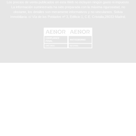
Los precios de venta publicados en esta Web no incluyen ningún gasto ni impuesto.
La información suministrada ha sido preparada con la máxima rigurosidad, no
obstante, los detalles son meramente informativos y no vinculantes. Solvia
Inmobiliaria. c/ Vía de los Poblados nº 3, Edificio 1, C.E. Cristalia,28033-Madrid.