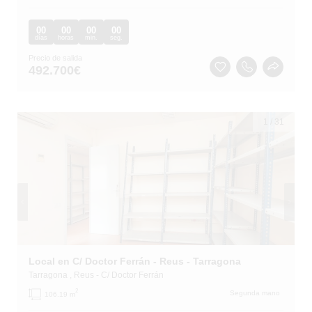
00
00
00
00
días
horas
min.
seg.
Precio de salida
492.700
€
1
/
31
Local en C/ Doctor Ferrán - Reus - Tarragona
Tarragona
, Reus
- C/ Doctor Ferrán
2
Segunda mano
106.19 m