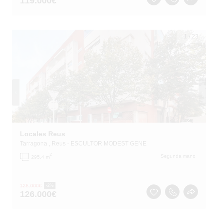
119.000
€
1
/
23
Locales Reus
Tarragona
, Reus
- ESCULTOR MODEST GENE
2
Segunda mano
295.4 m
128.000
€
-2%
126.000
€