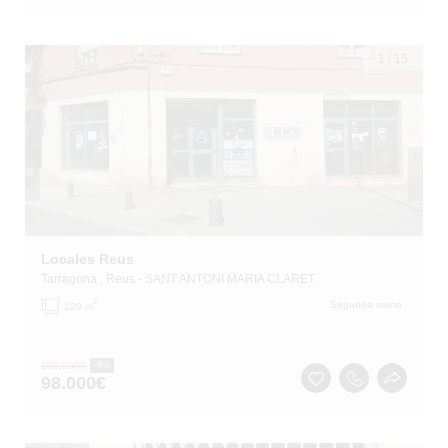
1
/
15
Locales Reus
Tarragona
, Reus
- SANT ANTONI MARIA CLARET
2
Segunda mano
129 m
106.000
€
-8%
98.000
€