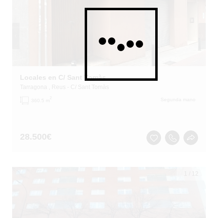
Locales en C/ Sant Tomàs
Tarragona
, Reus
- C/ Sant Tomàs
2
Segunda mano
360.5 m
28.500
€
1
/
12