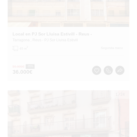
Local en PJ Sor Lluisa Estivill - Reus -
Tarragona
, Reus
- PJ Sor Lluisa Estivill
2
Segunda mano
45 m
55.800
€
-35%
36.000
€
1
/
24