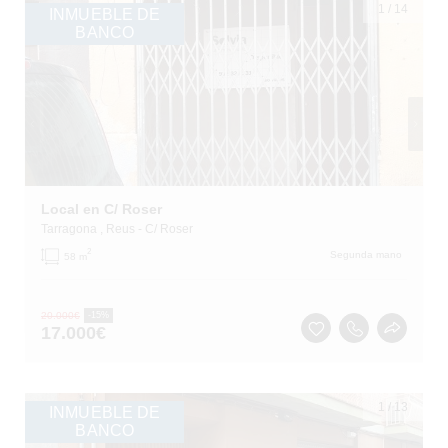
1
/
14
INMUEBLE DE
BANCO
Local en C/ Roser
Tarragona
, Reus
- C/ Roser
2
Segunda mano
58 m
20.000
€
-15%
17.000
€
1
/
13
INMUEBLE DE
BANCO