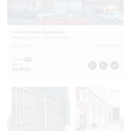
Local en Reus (Tarragona)
Tarragona
, Reus
- C/ Pere de Lluna
2
Segunda mano
149.16 m
62.000
€
-5%
Desde
59.000
€
1
/
10