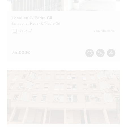
Local en C/ Padre Gil
Tarragona
, Reus
- C/ Padre Gil
2
Segunda mano
172.43 m
75.000
€
1
/
7