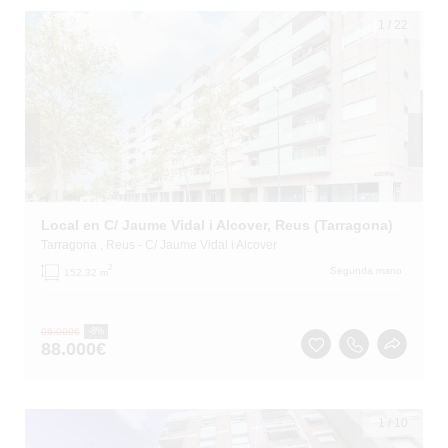
1
/
22
Local en C/ Jaume Vidal i Alcover, Reus (Tarragona)
Tarragona
, Reus
- C/ Jaume Vidal i Alcover
2
Segunda mano
152.32 m
96.000
€
-8%
88.000
€
1
/
10