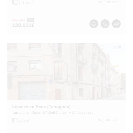
2
Segunda mano
143.16 m
140.000
€
-9%
128.000
€
1
/
20
Locales en Reus (Tarragona)
Tarragona
, Reus
- C/ Sant Carles I y C/ San Josep
2
Segunda mano
18.3 m