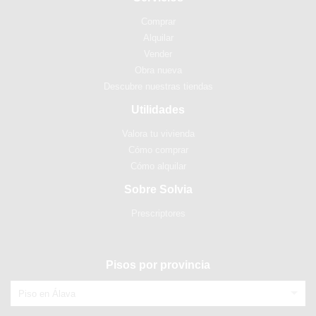
Comprar
Alquilar
Vender
Obra nueva
Descubre nuestras tiendas
Utilidades
Valora tu vivienda
Cómo comprar
Cómo alquilar
Sobre Solvia
Prescriptores
Pisos por provincia
Piso en Álava