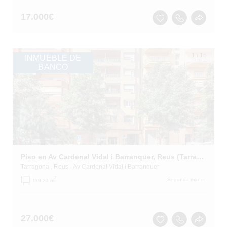
17.000
€
1
/
16
INMUEBLE DE
BANCO
Piso en Av Cardenal Vidal i Barranquer, Reus (Tarragona)
Tarragona
, Reus
- Av Cardenal Vidal i Barranquer
2
Segunda mano
119.27 m
27.000
€