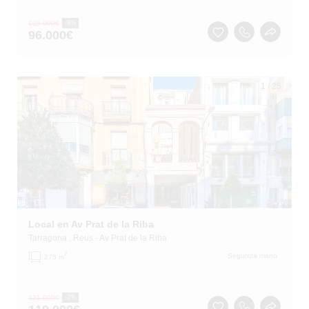
105.000
€
-9%
96.000
€
1
/
25
Local en Av Prat de la Riba
Tarragona
, Reus
- Av Prat de la Riba
2
Segunda mano
275 m
121.000
€
-2%