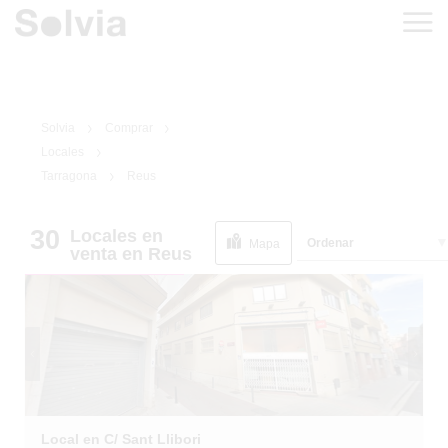
Solvia
Comprar
Locales
Tarragona
Reus
30
Locales
en
1
/
1
Ordenar
EN SITUACIÓN
Mapa
venta
en Reus
ESPECIAL
Local en C/ Sant Llibori