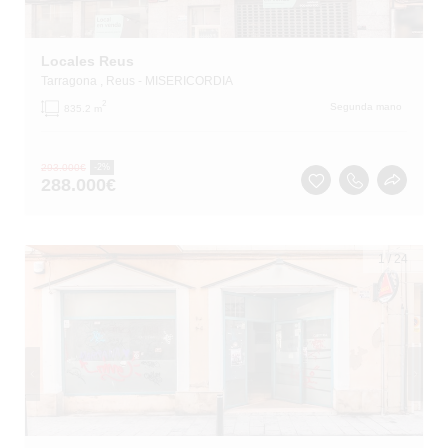
Locales Reus
Tarragona
, Reus
- MISERICORDIA
2
Segunda mano
835.2 m
293.000
€
-2%
288.000
€
1
/
24