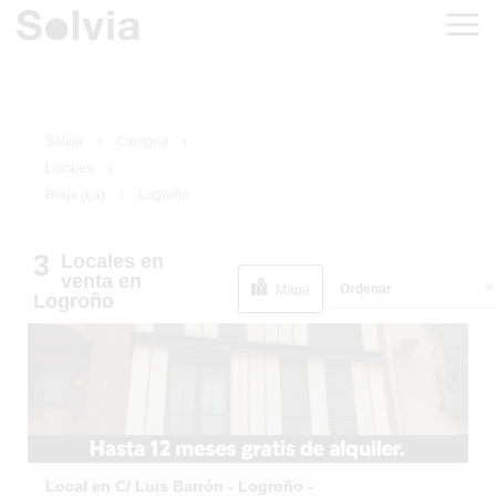
Solvia
Comprar
Locales
Rioja (La)
Logroño
3
Locales
en
1
/
1
venta
en
Ordenar
Mapa
Logroño
Local en C/ Luis Barrón - Logroño -