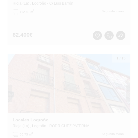
Rioja (La)
, Logroño
- C/ Luis Barrón
2
Segunda mano
112.89 m
82.400
€
1
/
15
Locales Logroño
Rioja (La)
, Logroño
- RODRIGUEZ PATERNA
2
Segunda mano
66.75 m