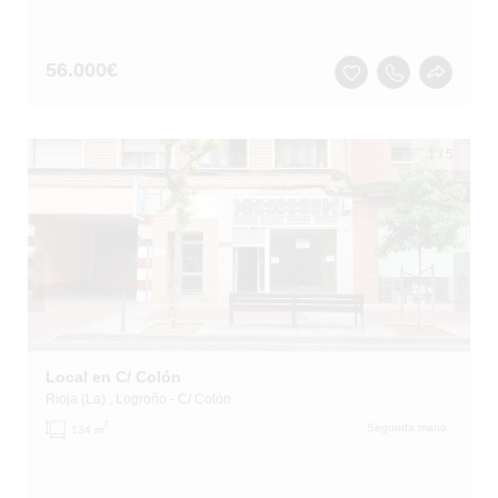
56.000
€
1
/
5
Local en C/ Colón
Rioja (La)
, Logroño
- C/ Colón
2
Segunda mano
134 m