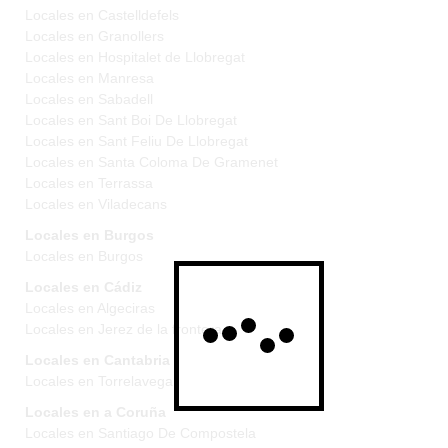
Locales en Castelldefels
Locales en Granollers
Locales en Hospitalet de Llobregat
Locales en Manresa
Locales en Sabadell
Locales en Sant Boi De Llobregat
Locales en Sant Feliu De Llobregat
Locales en Santa Coloma De Gramenet
Locales en Terrassa
Locales en Viladecans
Locales en Burgos
Locales en Burgos
Locales en Cádiz
Locales en Algeciras
Locales en Jerez de la frontera
Locales en Cantabria
Locales en Torrelavega
Locales en a Coruña
Locales en Santiago De Compostela