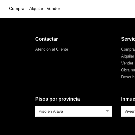
Comprar
Alquilar
Vender
Contactar
Servi
Atención al Cliente
Compra
Alquilar
Vender
Obra n
Descubr
Pisos por provincia
Inmue
Piso en Álava
Vivie