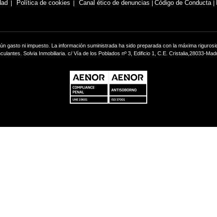
dad
Política de cookies
Canal ético de denuncias
Código de Conducta
|
|
ún gasto ni impuesto. La información suministrada ha sido preparada con la máxima rigurosid
nculantes. Solvia Inmobiliaria. c/ Vía de los Poblados nº 3, Edificio 1, C.E. Cristalia,28033-Madr