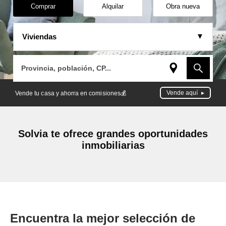
Comprar
Alquilar
Obra nueva
Viviendas
Provincia, población, CP...
Vende aquí
Vende tu casa y ahorra en comisiones💰
Solvia te ofrece grandes oportunidades
inmobiliarias
Encuentra la mejor selección de