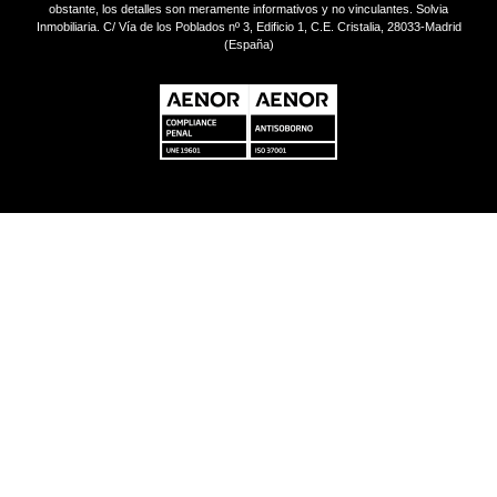
obstante, los detalles son meramente informativos y no vinculantes. Solvia
Inmobiliaria. C/ Vía de los Poblados nº 3, Edificio 1, C.E. Cristalia, 28033-Madrid
(España)