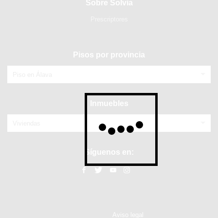
Sobre Solvia
Prescriptores
Pisos por provincia
Piso en Álava
Inmuebles
Viviendas
Síguenos en:
Aviso legal