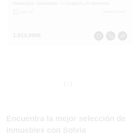
Guadalajara
, Guadalajara
- C/ Zaragoza y Av. Barcelona
2
Segunda mano
4,217 m
1.013.000
€
page
1 / 1
page
Encuentra la mejor selección de
inmuebles con Solvia