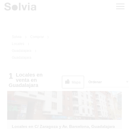
Solvia
Comprar
Locales
Guadalajara
Guadalajara
1
/
1
INMUEBLE DE
1
Locales
en
BANCO
venta
en
Ordenar
Mapa
Guadalajara
Locales en C/ Zaragoza y Av. Barcelona, Guadalajara