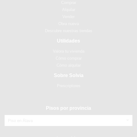
Comprar
Alquilar
Vender
Obra nueva
Descubre nuestras tiendas
Utilidades
Valora tu vivienda
Cómo comprar
Cómo alquilar
Sobre Solvia
Prescriptores
Pisos por provincia
Piso en Álava