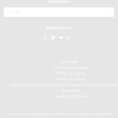
Inmuebles
Viviendas
Síguenos en:
Aviso legal
Politica de Privacidad
Politica de calidad
Política de cookies
Canal ético de denuncias
Código de Conducta
Política de Complian
|
|
Mapa Web
Copyright © 2026 Solvia
Los precios de venta publicados en esta Web no incluyen ningún gasto ni impuesto.