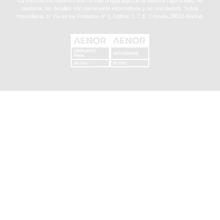
La información suministrada ha sido preparada con la máxima rigurosidad, no
obstante, los detalles son meramente informativos y no vinculantes. Solvia
Inmobiliaria. c/ Vía de los Poblados nº 3, Edificio 1, C.E. Cristalia,28033-Madrid.