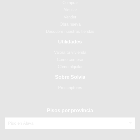
Comprar
Alquilar
Vender
Obra nueva
Descubre nuestras tiendas
Utilidades
Valora tu vivienda
Cómo comprar
Cómo alquilar
Sobre Solvia
Prescriptores
Pisos por provincia
Piso en Álava