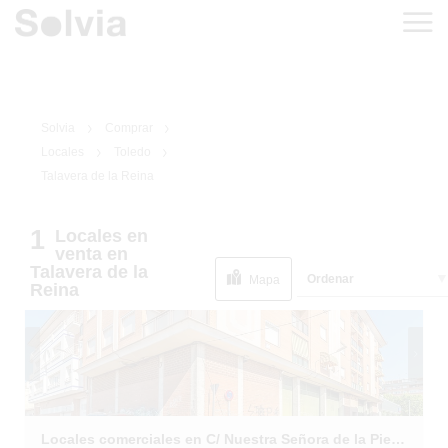
Solvia
Comprar
Locales
Toledo
Talavera de la Reina
1
Locales
en
1
/
26
venta
en
Talavera de la
Ordenar
Mapa
Reina
Locales comerciales en C/ Nuestra Señora de la Piedad