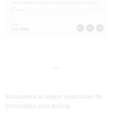
Toledo
, Talavera de la Reina
- C/ Nuestra Señora de la Piedad
2
A estrenar
356.24 m
Desde
112.000
€
page
1 / 1
page
Encuentra la mejor selección de
inmuebles con Solvia