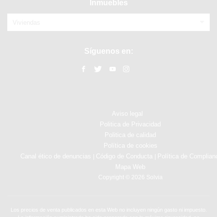
Inmuebles
Viviendas
Síguenos en:
Aviso legal
Politica de Privacidad
Politica de calidad
Política de cookies
Canal ético de denuncias
Código de Conducta
Política de Complian
|
|
Mapa Web
Copyright © 2026 Solvia
Los precios de venta publicados en esta Web no incluyen ningún gasto ni impuesto.