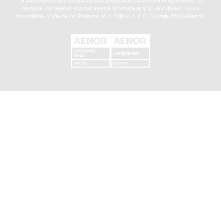
La información suministrada ha sido preparada con la máxima rigurosidad, no
obstante, los detalles son meramente informativos y no vinculantes. Solvia
Inmobiliaria. c/ Vía de los Poblados nº 3, Edificio 1, C.E. Cristalia,28033-Madrid.