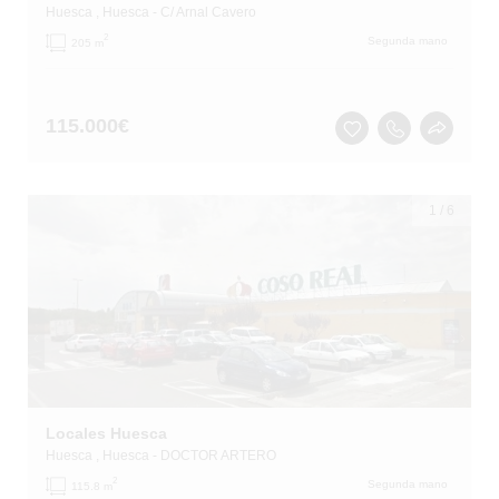
Huesca
, Huesca
- C/ Arnal Cavero
2
Segunda mano
205 m
115.000
€
1
/
6
Locales Huesca
Huesca
, Huesca
- DOCTOR ARTERO
2
Segunda mano
115.8 m