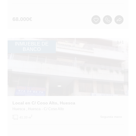
68.000
€
1
/
1
INMUEBLE DE
BANCO
Local en C/ Coso Alto, Huesca
Huesca
, Huesca
- C/ Coso Alto
2
Segunda mano
41.33 m