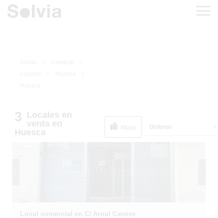
Solvia
Comprar
Locales
Huesca
Huesca
3
Locales
en
1
/
8
venta
en
Ordenar
Mapa
Huesca
Local comercial en C/ Arnal Cavero