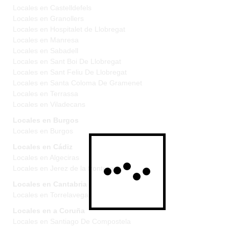
Locales en Castelldefels
Locales en Granollers
Locales en Hospitalet de Llobregat
Locales en Manresa
Locales en Sabadell
Locales en Sant Boi De Llobregat
Locales en Sant Feliu De Llobregat
Locales en Santa Coloma De Gramenet
Locales en Terrassa
Locales en Viladecans
Locales en Burgos
Locales en Burgos
Locales en Cádiz
Locales en Algeciras
Locales en Jerez de la frontera
Locales en Cantabria
Locales en Torrelavega
Locales en a Coruña
Locales en Santiago De Compostela