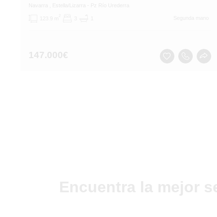
Navarra
, Estella/Lizarra
- Pz Río Urederra
2
Segunda mano
123.9 m
3
1
147.000
€
Encuentra la mejor s