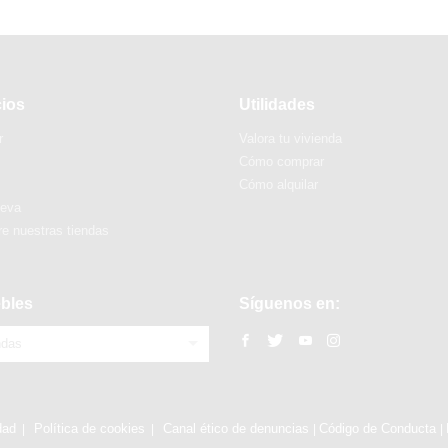
cios
Utilidades
r
Valora tu vivienda
Cómo comprar
Cómo alquilar
ueva
e nuestras tiendas
bles
Síguenos en:
ndas
dad
Política de cookies
Canal ético de denuncias
Código de Conducta
|
|