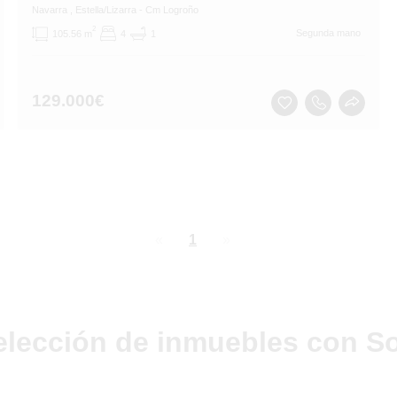
Navarra
, Estella/Lizarra
- Cm Logroño
2
Segunda mano
105.56 m
4
1
129.000
€
page
You're
1
page
on
page
elección de inmuebles con So