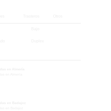
es
Trasteros
Otros
Bajo
ado
Duplex
das en Almería
das en Almería
ndas en Badajoz
das en Badajoz