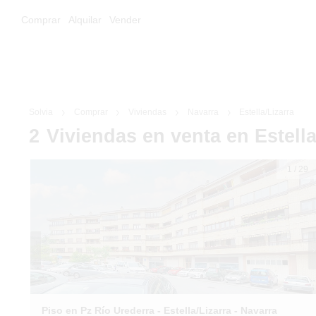
Comprar
Alquilar
Vender
Solvia
Comprar
Viviendas
Navarra
Estella/Lizarra
2
Viviendas
en venta
en Estella
1
/
29
Piso en Pz Río Urederra - Estella/Lizarra - Navarra