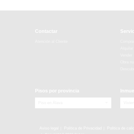
Contactar
Servi
Atención al Cliente
Compra
Alquilar
Vender
Obra n
Descubr
Pisos por provincia
Inmue
Piso en Álava
Vivie
Aviso legal
Politica de Privacidad
Politica de cali