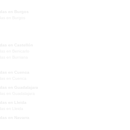
ndas en Burgos
das en Burgos
das en Castellón
das en Benicarlo
das en Burriana
ndas en Cuenca
das en Cuenca
ndas en Guadalajara
das en Guadalajara
das en Lleida
das en Lleida
ndas en Navarra