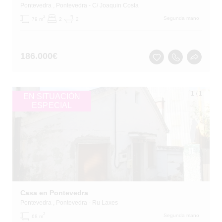
Pontevedra
, Pontevedra
- C/ Joaquin Costa
2
Segunda mano
79 m
2
2
186.000
€
1
/
1
EN SITUACIÓN
ESPECIAL
Casa en Pontevedra
Pontevedra
, Pontevedra
- Ru Laxes
2
Segunda mano
68 m