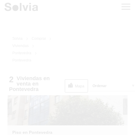
Solvia
Comprar
Viviendas
Pontevedra
Pontevedra
1
/
1
EN SITUACIÓN
2
Viviendas
en
ESPECIAL
venta
en
Ordenar
Mapa
Pontevedra
Piso en Pontevedra