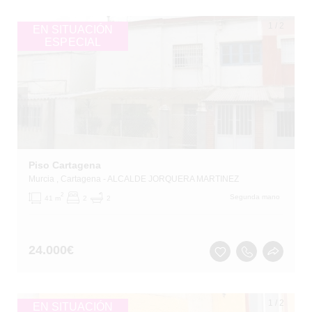
1
/
2
EN SITUACIÓN
ESPECIAL
Piso Cartagena
Murcia
, Cartagena
- ALCALDE JORQUERA MARTINEZ
2
Segunda mano
41 m
2
2
24.000
€
1
/
2
EN SITUACIÓN