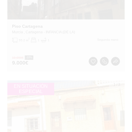
Piso Cartagena
Murcia
, Cartagena
- INFANCIA (DE LA)
2
Segunda mano
55.2 m
1
1
10.000
€
-10%
9.000
€
1
/
3
EN SITUACIÓN
ESPECIAL