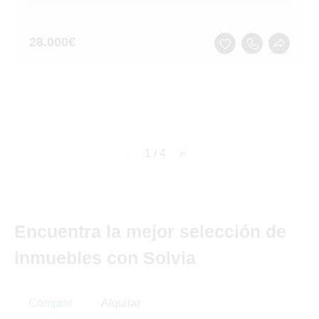
28.000
€
page
1 / 4
page
Encuentra la mejor selección de
inmuebles con Solvia
Comprar
Alquilar