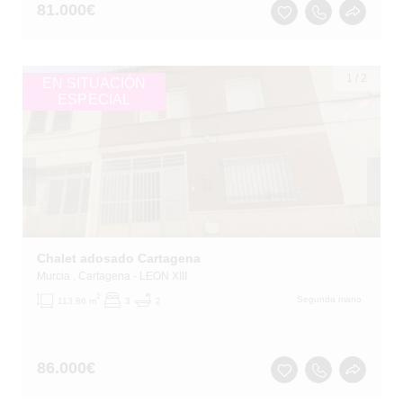
81.000
€
1
/
2
EN SITUACIÓN
ESPECIAL
Chalet adosado Cartagena
Murcia
, Cartagena
- LEON XIII
2
Segunda mano
113.86 m
3
2
86.000
€