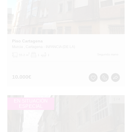
Piso Cartagena
Murcia
, Cartagena
- INFANCIA (DE LA)
2
Segunda mano
55.2 m
1
1
10.000
€
1
/
4
EN SITUACIÓN
ESPECIAL