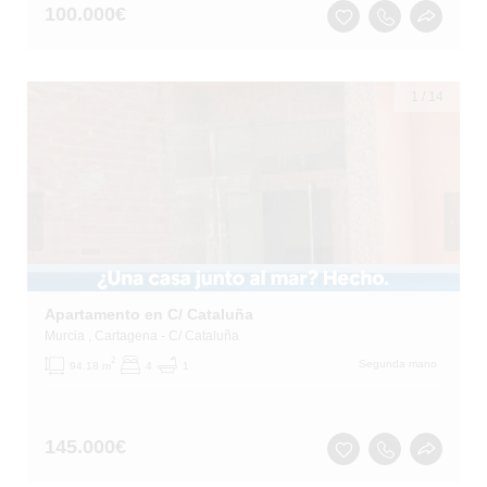
100.000
€
1
/
14
Apartamento en C/ Cataluña
Murcia
, Cartagena
- C/ Cataluña
2
Segunda mano
94.18 m
4
1
145.000
€