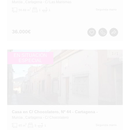
Murcia
, Cartagena
- C/ Las Marismas
2
Segunda mano
56.89 m
1
1
36.000
€
1
/
1
EN SITUACIÓN
ESPECIAL
Casa en C/ Chocolatero, Nº 44 - Cartagena -
Murcia
, Cartagena
- C/ Chocolatero
2
Segunda mano
65 m
3
1