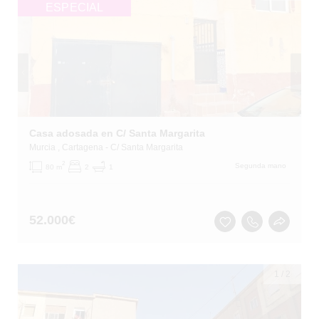
ESPECIAL
Casa adosada en C/ Santa Margarita
Murcia
, Cartagena
- C/ Santa Margarita
2
Segunda mano
80 m
2
1
52.000
€
1
/
2