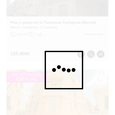
Piso y garaje en C/ Turquesa, Cartagena (Murcia)
Murcia
, Cartagena
- C/ Turquesa
2
Segunda mano
94.82 m
1
1
125.800
€
1
/
1
EN SITUACIÓN
ESPECIAL