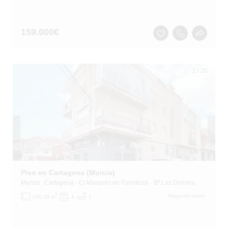
159.000
€
1
/
20
Piso en Cartagena (Murcia)
Murcia
, Cartagena
- C/ Marques de Fuentesol - Bº Los Dolores
2
Segunda mano
100.29 m
4
1