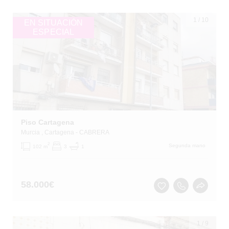
1
/
10
EN SITUACIÓN
ESPECIAL
Piso Cartagena
Murcia
, Cartagena
- CABRERA
2
Segunda mano
102 m
3
1
58.000
€
1
/
9