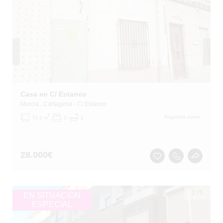
Casa en C/ Estanco
Murcia
, Cartagena
- C/ Estanco
2
Segunda mano
73.6 m
2
1
28.000
€
1
/
5
EN SITUACIÓN
ESPECIAL