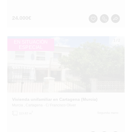
24.000
€
1
/
2
EN SITUACIÓN
ESPECIAL
Vivienda unifamiliar en Cartagena (Murcia)
Murcia
, Cartagena
- C/ Francisco Oliver
2
Segunda mano
113.82 m