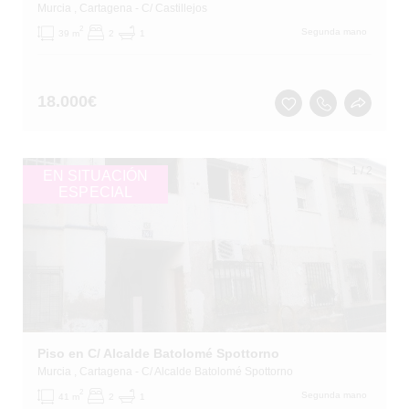
Murcia
, Cartagena
- C/ Castillejos
2
Segunda mano
39 m
2
1
18.000
€
1
/
2
EN SITUACIÓN
ESPECIAL
Piso en C/ Alcalde Batolomé Spottorno
Murcia
, Cartagena
- C/ Alcalde Batolomé Spottorno
2
Segunda mano
41 m
2
1