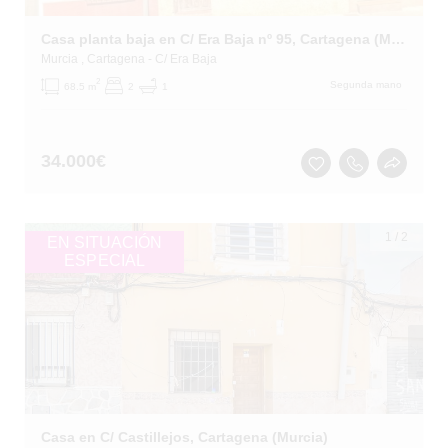
Casa planta baja en C/ Era Baja nº 95, Cartagena (Murcia)
Murcia
, Cartagena
- C/ Era Baja
2
Segunda mano
68.5 m
2
1
34.000
€
1
/
2
EN SITUACIÓN
ESPECIAL
Casa en C/ Castillejos, Cartagena (Murcia)