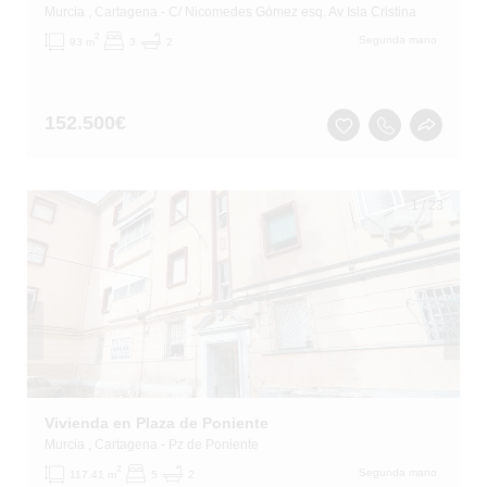
Murcia
, Cartagena
- C/ Nicomedes Gómez esq. Av Isla Cristina
2
Segunda mano
93 m
3
2
152.500
€
1
/
23
Vivienda en Plaza de Poniente
Murcia
, Cartagena
- Pz de Poniente
2
Segunda mano
117.41 m
5
2