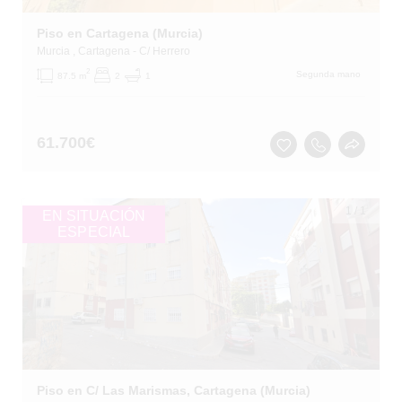
Piso en Cartagena (Murcia)
Murcia
, Cartagena
- C/ Herrero
2
Segunda mano
87.5 m
2
1
61.700
€
1
/
1
EN SITUACIÓN
ESPECIAL
Piso en C/ Las Marismas, Cartagena (Murcia)