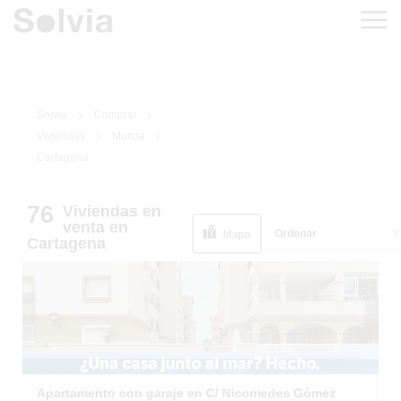
Solvia
Comprar
Viviendas
Murcia
Cartagena
76
Viviendas
en
1
/
26
venta
en
Ordenar
Mapa
Cartagena
Apartamento con garaje en C/ Nicomedes Gómez