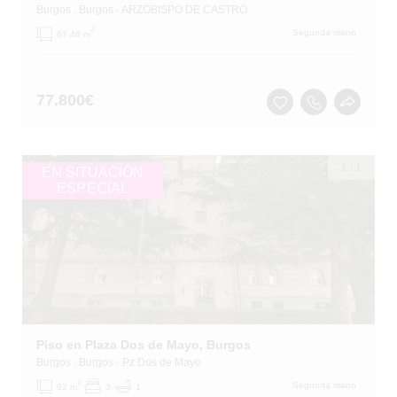
Burgos
, Burgos
- ARZOBISPO DE CASTRO
2
Segunda mano
67.46 m
77.800
€
1
/
1
EN SITUACIÓN
ESPECIAL
Piso en Plaza Dos de Mayo, Burgos
Burgos
, Burgos
- Pz Dos de Mayo
2
Segunda mano
92 m
3
1