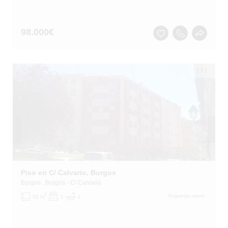
98.000
€
1
/
1
Piso en C/ Calvario, Burgos
Burgos
, Burgos
- C/ Calvario
2
Segunda mano
55 m
1
1