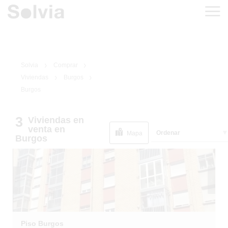
Solvia
Comprar
Viviendas
Burgos
Burgos
3
Viviendas
en
1
/
1
EN SITUACIÓN
venta
en
Ordenar
ESPECIAL
Mapa
Burgos
Piso Burgos