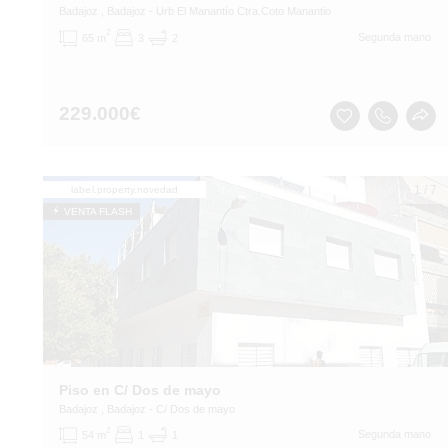
Badajoz
, Badajoz
- Urb El Manantío Ctra.Coto Manantio
2
Segunda mano
65 m
3
2
229.000
€
1
/
7
label.property.novedad
VENTA FLASH
Piso en C/ Dos de mayo
Badajoz
, Badajoz
- C/ Dos de mayo
2
Segunda mano
54 m
1
1