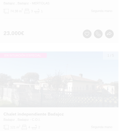
Badajoz
, Badajoz
- MERTOLAS
2
Segunda mano
74.38 m
3
1
23.000
€
1
/
5
EN SITUACIÓN ESPECIAL
Chalet independiente Badajoz
Badajoz
, Badajoz
- C.O.I.
2
Segunda mano
121 m
4
2