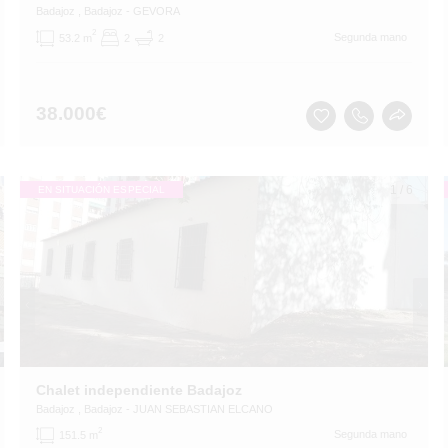
Badajoz
, Badajoz
- GEVORA
2
Segunda mano
53.2 m
2
2
38.000
€
1
/
6
EN SITUACIÓN ESPECIAL
Chalet independiente Badajoz
Badajoz
, Badajoz
- JUAN SEBASTIAN ELCANO
2
Segunda mano
151.5 m