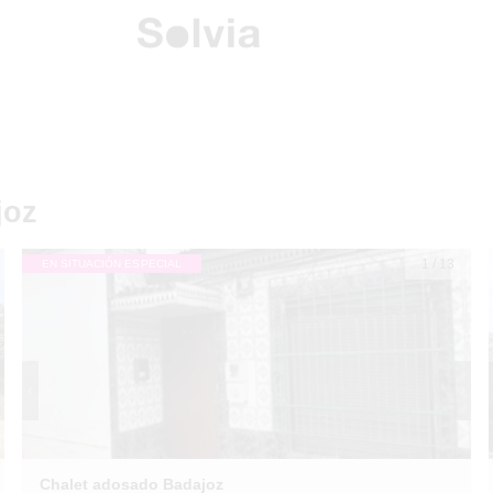
joz
1
/
13
EN SITUACIÓN ESPECIAL
Chalet adosado Badajoz