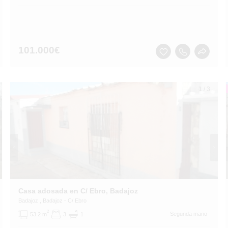
101.000
€
1
/
3
Casa adosada en C/ Ebro, Badajoz
Badajoz
, Badajoz
- C/ Ebro
2
Segunda mano
53.2 m
3
1