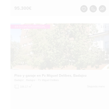
95.300
€
1
/
1
EN SITUACIÓN ESPECIAL
Piso y garaje en Pz Miguel Delibes, Badajoz
Badajoz
, Badajoz
- Pz Miguel Delibes
2
Segunda mano
106.17 m