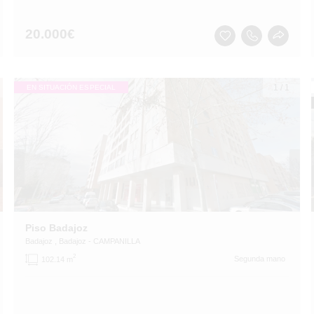
20.000
€
1
/
1
EN SITUACIÓN ESPECIAL
Piso Badajoz
Badajoz
, Badajoz
- CAMPANILLA
2
Segunda mano
102.14 m