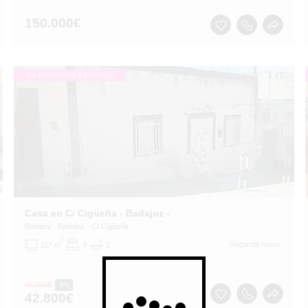
150.000
€
1
/
1
EN SITUACIÓN ESPECIAL
Casa en C/ Cigüeña - Badajoz -
Badajoz
, Badajoz
- C/ Cigüeña
2
Segunda mano
117 m
3
2
45.000
€
-5%
42.800
€