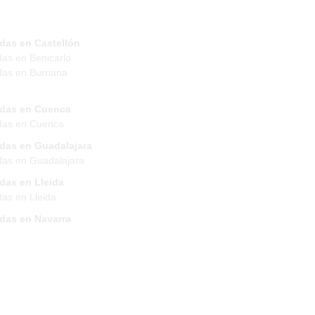
das en Castellón
das en Benicarlo
das en Burriana
ndas en Cuenca
das en Cuenca
ndas en Guadalajara
das en Guadalajara
das en Lleida
das en Lleida
ndas en Navarra