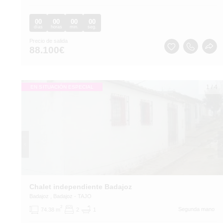
00
00
00
00
días
horas
min.
seg.
Precio de salida
88.100
€
1
/
4
EN SITUACIÓN ESPECIAL
Chalet independiente Badajoz
Badajoz
, Badajoz
- TAJO
2
Segunda mano
74.38 m
2
1