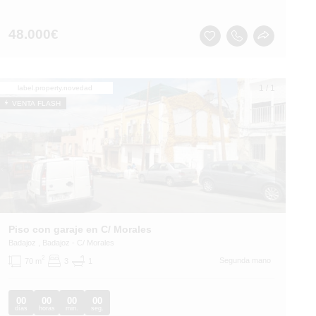
48.000
€
1
/
1
label.property.novedad
VENTA FLASH
Piso con garaje en C/ Morales
Badajoz
, Badajoz
- C/ Morales
2
Segunda mano
70 m
3
1
00
00
00
00
días
horas
min.
seg.