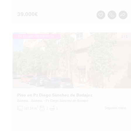
39.000
€
1
/
1
EN SITUACIÓN ESPECIAL
Piso en Pz Diego Sánchez de Badajoz
Badajoz
, Badajoz
- Pz Diego Sánchez de Badajoz
2
Segunda mano
113.14 m
1
1