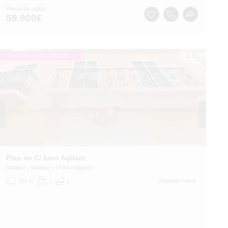
Precio de salida
59.900
€
1
/
1
EN SITUACIÓN ESPECIAL
Piso en C/ Arco Agüero
Badajoz
, Badajoz
- C/ Arco Agüero
2
Segunda mano
192 m
1
1