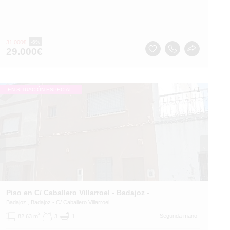
31.000
€
-6%
29.000
€
1
/
1
EN SITUACIÓN ESPECIAL
Piso en C/ Caballero Villarroel - Badajoz -
Badajoz
, Badajoz
- C/ Caballero Villarroel
2
Segunda mano
82.63 m
3
1