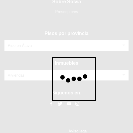
Sobre Solvia
Prescriptores
Pisos por provincia
Piso en Álava
Inmuebles
Viviendas
Síguenos en:
Aviso legal