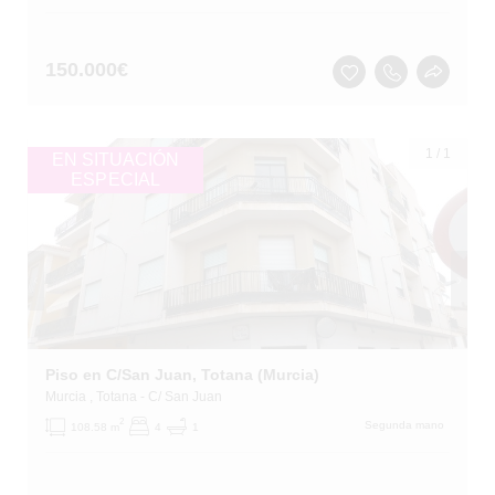
150.000
€
1
/
1
EN SITUACIÓN
ESPECIAL
Piso en C/San Juan, Totana (Murcia)
Murcia
, Totana
- C/ San Juan
2
Segunda mano
108.58 m
4
1