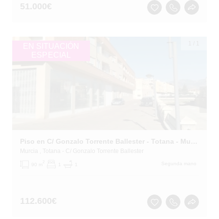
51.000
€
1
/
1
EN SITUACIÓN
ESPECIAL
Piso en C/ Gonzalo Torrente Ballester - Totana - Murcia
Murcia
, Totana
- C/ Gonzalo Torrente Ballester
2
Segunda mano
90 m
1
1
112.600
€