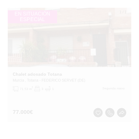
1
/
1
EN SITUACIÓN
ESPECIAL
Chalet adosado Totana
Murcia
, Totana
- FEDERICO SERVET (DE)
2
Segunda mano
71.53 m
3
1
77.000
€