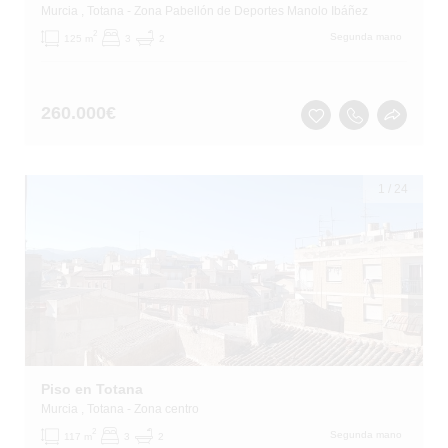
Murcia
, Totana
- Zona Pabellón de Deportes Manolo Ibáñez
2
Segunda mano
125 m
3
2
260.000
€
1
/
24
Piso en Totana
Murcia
, Totana
- Zona centro
2
Segunda mano
117 m
3
2