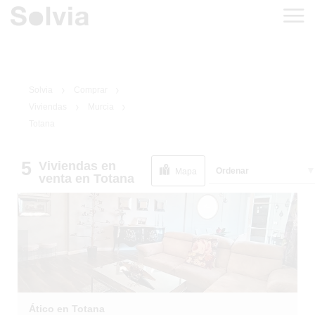
Solvia
Comprar
Viviendas
Murcia
Totana
5
Viviendas
en
1
/
33
Ordenar
Mapa
venta
en Totana
Ático en Totana