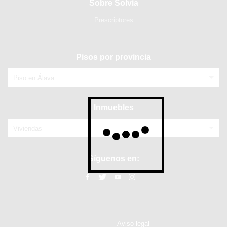
Sobre Solvia
Prescriptores
Pisos por provincia
Piso en Álava
Inmuebles
Viviendas
Síguenos en:
Aviso legal