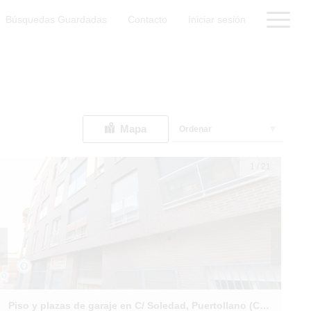
Búsquedas Guardadas
Contacto
Iniciar sesión
Mapa
Ordenar
1
/
21
Piso y plazas de garaje en C/ Soledad, Puertollano (Ciudad Real)