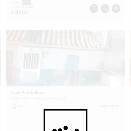
6.100
€
-36%
Precio de salida
3.920
€
1
/
1
Casa Puertollano
Ciudad Real
, Puertollano
- Espronceda
2
Segunda mano
83 m