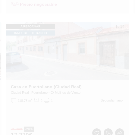
Precio negociable
1
/
14
A REFORMAR
INMUEBLE DE BANCO
Casa en Puertollano (Ciudad Real)
Ciudad Real
, Puertollano
- C/ Molinos de Viento
2
Segunda mano
118.75 m
2
1
24.200
€
-29%
17.270
€