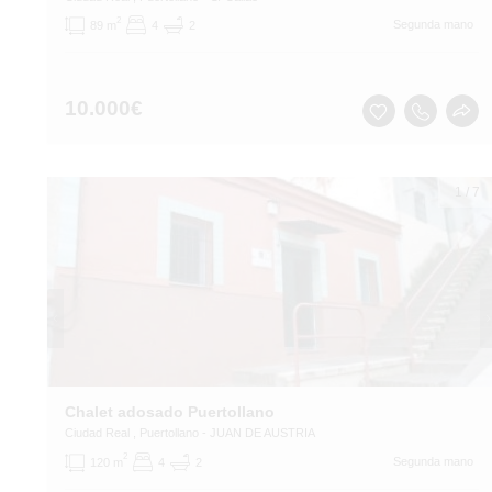
2
Segunda mano
89 m
4
2
10.000
€
1
/
7
Chalet adosado Puertollano
Ciudad Real
, Puertollano
- JUAN DE AUSTRIA
2
Segunda mano
120 m
4
2