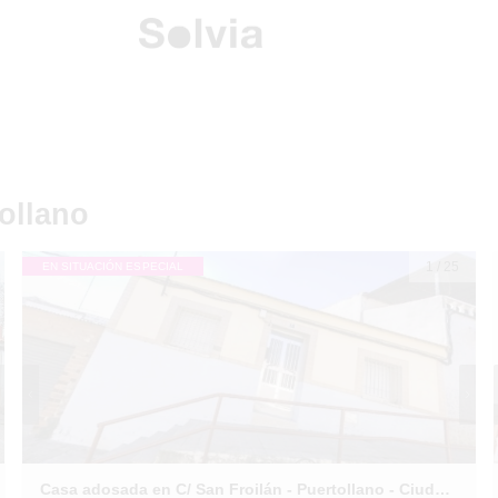
ollano
1
/
25
EN SITUACIÓN ESPECIAL
Casa adosada en C/ San Froilán - Puertollano - Ciudad Real -