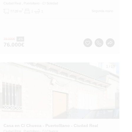
Ciudad Real
, Puertollano
- C/ Soledad
2
Segunda mano
77.05 m
1
1
79.000
€
-4%
76.000
€
1
/
10
Casa en C/ Chueca - Puertolllano - Ciudad Real
Ciudad Real
, Puertollano
- C/ Chueca