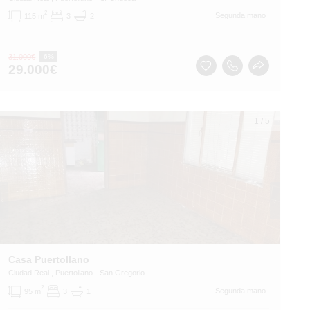
2
Segunda mano
115 m
3
2
31.000
€
-6%
29.000
€
1
/
5
Casa Puertollano
Ciudad Real
, Puertollano
- San Gregorio
2
Segunda mano
95 m
3
1