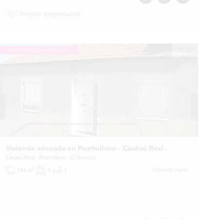
Precio negociable
1
/
1
EN SITUACIÓN ESPECIAL
Vivienda adosada en Puertollano - Ciudad Real -
Ciudad Real
, Puertollano
- C/ Seneca
2
Segunda mano
144 m
3
1