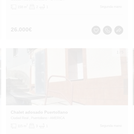
2
Segunda mano
158 m
2
1
26.000
€
1
/
5
Chalet adosado Puertollano
Ciudad Real
, Puertollano
- AMERICA
2
Segunda mano
115 m
3
1