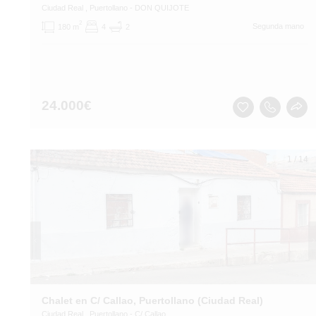
Ciudad Real
, Puertollano
- DON QUIJOTE
2
Segunda mano
180 m
4
2
24.000
€
1
/
14
Chalet en C/ Callao, Puertollano (Ciudad Real)
Ciudad Real
, Puertollano
- C/ Callao