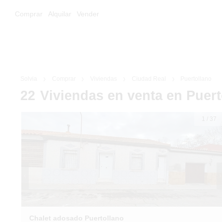
Comprar
Alquilar
Vender
Solvia
Comprar
Viviendas
Ciudad Real
Puertollano
22
Viviendas
en venta
en Puert
1
/
37
Chalet adosado Puertollano