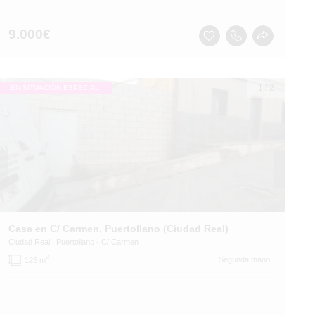
9.000
€
1
/
2
EN SITUACIÓN ESPECIAL
Casa en C/ Carmen, Puertollano (Ciudad Real)
Ciudad Real
, Puertollano
- C/ Carmen
2
Segunda mano
125 m