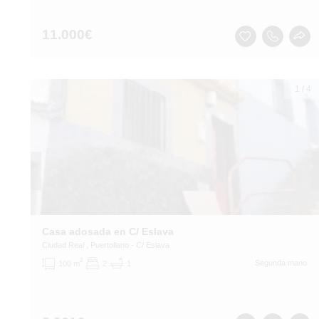
11.000
€
1
/
4
Casa adosada en C/ Eslava
Ciudad Real
, Puertollano
- C/ Eslava
2
Segunda mano
100 m
2
1