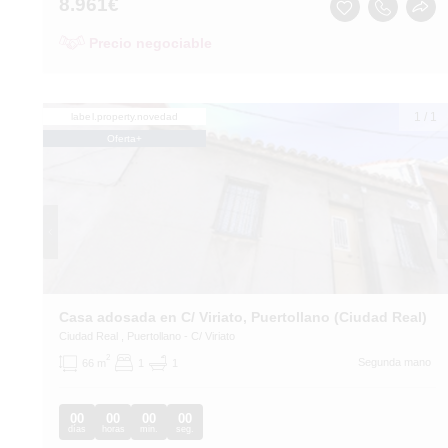
8.961
€
Precio negociable
1
/
1
label.property.novedad
Oferta+
Casa adosada en C/ Viriato, Puertollano (Ciudad Real)
Ciudad Real
, Puertollano
- C/ Viriato
2
Segunda mano
66 m
1
1
00
00
00
00
días
horas
min.
seg.