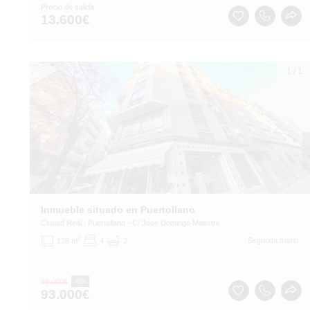
Precio de salida
13.600
€
1
/
1
Inmueble situado en Puertollano
Ciudad Real
, Puertollano
- C/ Jose Domingo Maestre
2
Segunda mano
128 m
4
2
99.000
€
-6%
93.000
€