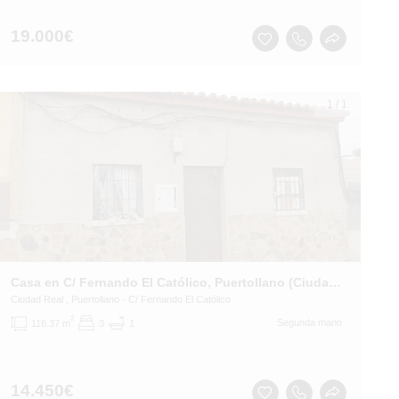
19.000
€
1
/
1
Casa en C/ Fernando El Católico, Puertollano (Ciudad Real)
Ciudad Real
, Puertollano
- C/ Fernando El Católico
2
Segunda mano
116.37 m
3
1
14.450
€