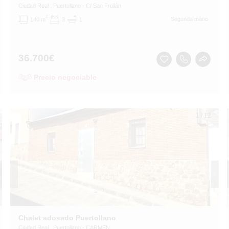
Ciudad Real
, Puertollano
- C/ San Froilán
2
Segunda mano
140 m
3
1
36.700
€
Precio negociable
1
/
12
Chalet adosado Puertollano
Ciudad Real
, Puertollano
- CARMEN