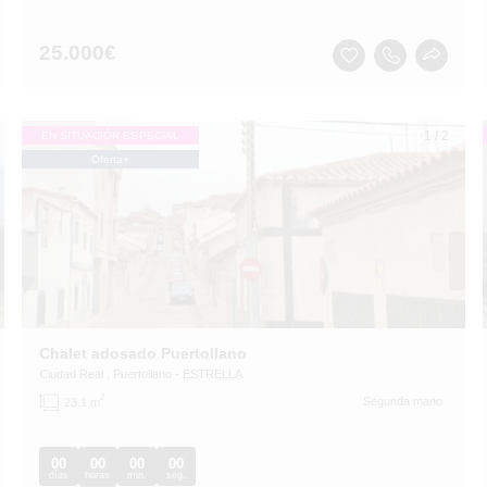
25.000
€
1
/
2
EN SITUACIÓN ESPECIAL
Oferta+
Chalet adosado Puertollano
Ciudad Real
, Puertollano
- ESTRELLA
2
Segunda mano
23.1 m
00
00
00
00
días
horas
min.
seg.