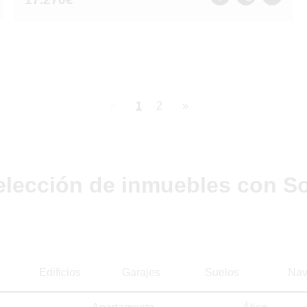
page
You're
1
page
2
page
on
page
elección de inmuebles con So
Edificios
Garajes
Suelos
Nav