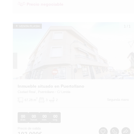
Precio negociable
1
/
1
VENTA FLASH
Inmueble situado en Puertollano
Ciudad Real
, Puertollano
- C/ Lerida
2
Segunda mano
67.28 m
3
2
00
00
00
00
días
horas
min.
seg.
Precio de salida
102.000
€