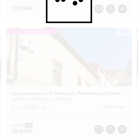
13.000
€
1
/
1
EN SITUACIÓN ESPECIAL
Casa adosada en C/ Velázquez, Puertollano (Ciudad Real)
Ciudad Real
, Puertollano
- C/ Velázquez
2
Segunda mano
115 m
3
1
19.300
€
-4%
18.500
€