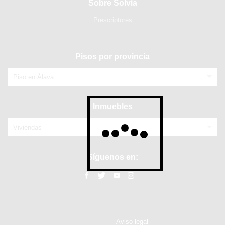
Sobre Solvia
Prescriptores
Pisos por provincia
Piso en Álava
Inmuebles
Viviendas
Síguenos en:
Aviso legal