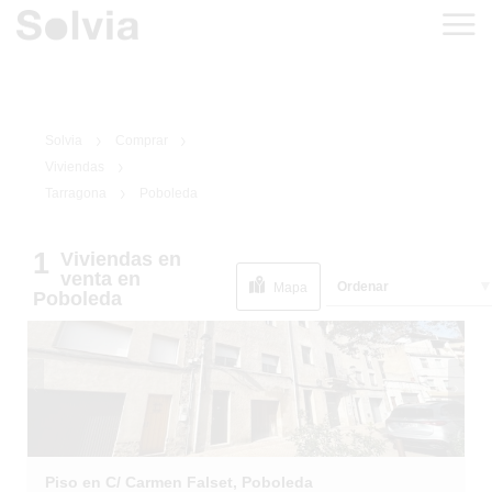
Solvia
Comprar
Viviendas
Tarragona
Poboleda
1
Viviendas
en
1
/
8
venta
en
Ordenar
Mapa
Poboleda
Piso en C/ Carmen Falset, Poboleda