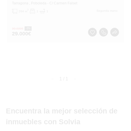
Tarragona
, Poboleda
- C/ Carmen Falset
2
Segunda mano
264 m
1
1
30.000
€
-3%
29.000
€
page
1 / 1
page
Encuentra la mejor selección de
inmuebles con Solvia