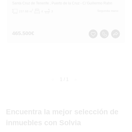
Santa Cruz de Tenerife
, Puerto de la Cruz
- C/ Guillermo Rahn
2
Segunda mano
237.68 m
4
3
465.500
€
page
1 / 1
page
Encuentra la mejor selección de
inmuebles con Solvia