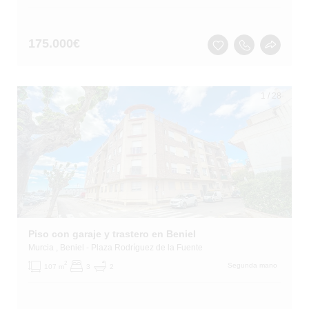
175.000
€
1
/
28
Piso con garaje y trastero en Beniel
Murcia
, Beniel
- Plaza Rodríguez de la Fuente
2
Segunda mano
107 m
3
2