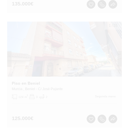
135.000
€
1
/
25
Piso en Beniel
Murcia
, Beniel
- C/ José Pujante
2
Segunda mano
124 m
3
2
125.000
€