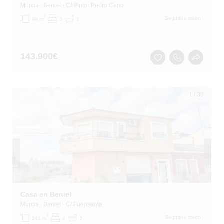
Murcia
, Beniel
- C/ Pintor Pedro Cano
2
Segunda mano
99 m
3
2
143.900
€
1
/
31
Casa en Beniel
Murcia
, Beniel
- C/ Fuensanta
2
Segunda mano
241 m
4
3