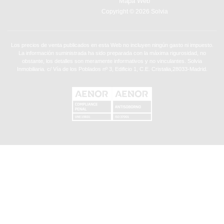
Mapa Web
Copyright © 2026 Solvia
Los precios de venta publicados en esta Web no incluyen ningún gasto ni impuesto.
La información suministrada ha sido preparada con la máxima rigurosidad, no
obstante, los detalles son meramente informativos y no vinculantes. Solvia
Inmobiliaria. c/ Vía de los Poblados nº 3, Edificio 1, C.E. Cristalia,28033-Madrid.