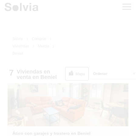
Solvia
Comprar
Viviendas
Murcia
Beniel
7
Viviendas
en
1
/
33
Ordenar
Mapa
venta
en Beniel
Ático con garajes y trastero en Beniel