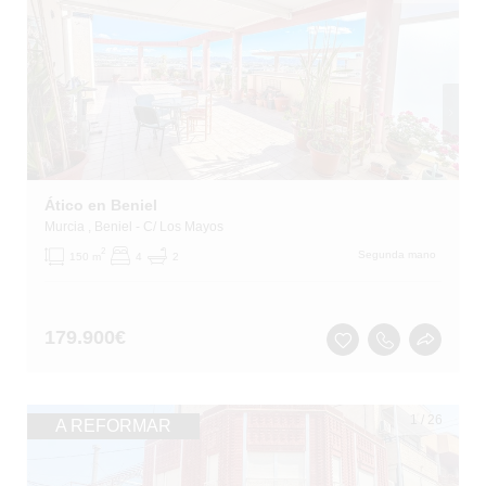
Ático en Beniel
Murcia
, Beniel
- C/ Los Mayos
2
Segunda mano
150 m
4
2
179.900
€
1
/
26
A REFORMAR