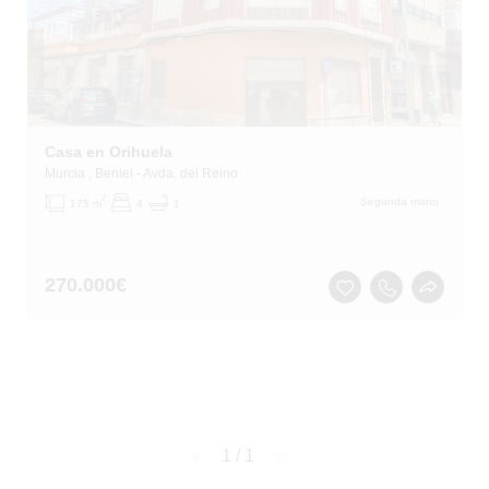
Casa en Orihuela
Murcia
, Beniel
- Avda. del Reino
2
Segunda mano
175 m
4
1
270.000
€
page
1 / 1
page