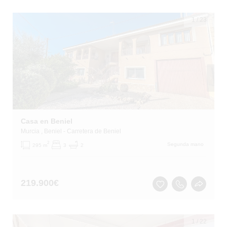
1
/
23
Casa en Beniel
Murcia
, Beniel
- Carretera de Beniel
2
Segunda mano
295 m
3
2
219.900
€
1
/
22