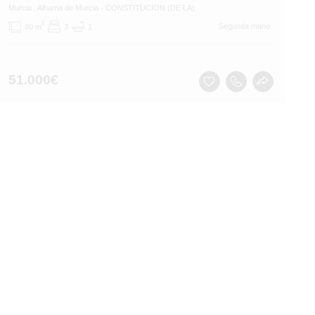
Murcia
, Alhama de Murcia
- CONSTITUCION (DE LA)
2
Segunda mano
80 m
3
1
51.000
€