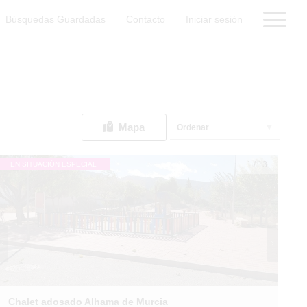
Búsquedas Guardadas
Contacto
Iniciar sesión
Mapa
Ordenar
1
/
13
EN SITUACIÓN ESPECIAL
Chalet adosado Alhama de Murcia