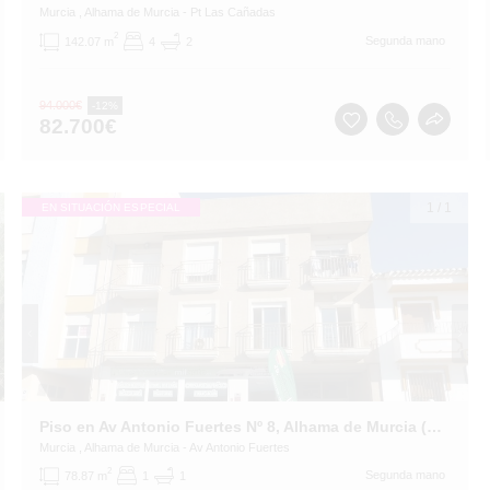
Murcia
, Alhama de Murcia
- Pt Las Cañadas
2
Segunda mano
142.07 m
4
2
94.000
€
-12%
82.700
€
1
/
1
EN SITUACIÓN ESPECIAL
Piso en Av Antonio Fuertes Nº 8, Alhama de Murcia (Murcia)
Murcia
, Alhama de Murcia
- Av Antonio Fuertes
2
Segunda mano
78.87 m
1
1