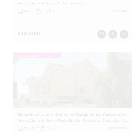
Murcia
, Alhama de Murcia
- C/ Juan de Austria
2
A estrenar
492 m
2
2
613.000
€
1
/
1
EN SITUACIÓN ESPECIAL
Vivienda en suelo rústico en Paraje de las Cabezuelas
Murcia
, Alhama de Murcia
- Partida Espuña - Paraje de las Cabezuelas - Sitio de los Cabezos y Cañada del Corral
2
Segunda mano
265.78 m
1
1