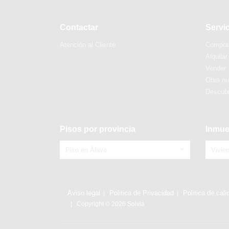
Contactar
Servi
Atención al Cliente
Compra
Alquilar
Vender
Obra n
Descubr
Pisos por provincia
Inmue
Piso en Álava
Vivie
Aviso legal
Politica de Privacidad
Politica de cali
Copyright © 2026 Solvia