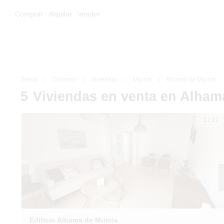
Comprar
Alquilar
Vender
Solvia
Comprar
Viviendas
Murcia
Alhama de Murcia
5
Viviendas
en venta
en Alham
1
/
17
Edificio Alhama de Murcia