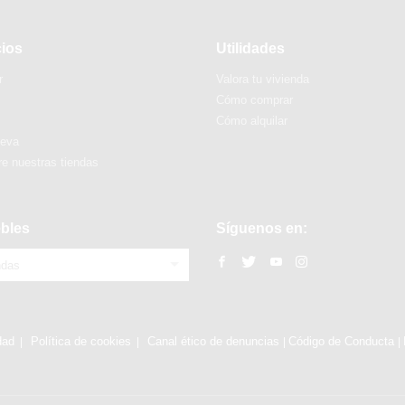
cios
Utilidades
r
Valora tu vivienda
Cómo comprar
Cómo alquilar
ueva
e nuestras tiendas
bles
Síguenos en:
ndas
dad
Política de cookies
Canal ético de denuncias
Código de Conducta
|
|