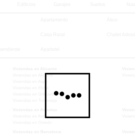
Edificios
Garajes
Suelos
Nav
Apartamento
Ático
Casa Rural
Chalet Ados
pendiente
Apartotel
Viviendas en Alicante
Vivien
Viviendas en Alicante
Vivien
Viviendas en Aspe
Viviendas en Elche
Viviendas en Orihuela
Viviendas en Torrevieja
Viviendas en Asturias
Vivie
Viviendas en Aviles
Vivien
Viviendas en Oviedo
Viviendas en Barcelona
Vivie