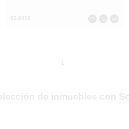
60.000
€
page
You're
1
page
on
page
elección de inmuebles con So