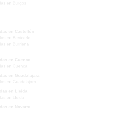
das en Burgos
das en Castellón
das en Benicarlo
das en Burriana
ndas en Cuenca
das en Cuenca
ndas en Guadalajara
das en Guadalajara
das en Lleida
das en Lleida
ndas en Navarra