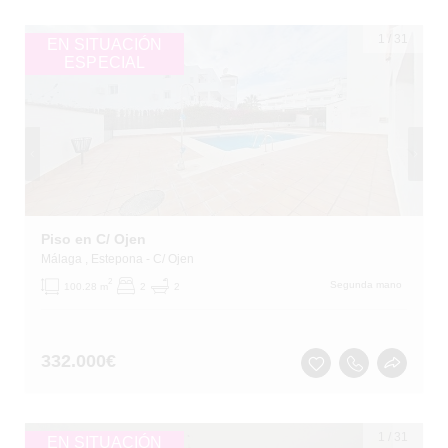
1
/
31
EN SITUACIÓN
ESPECIAL
Piso en C/ Ojen
Málaga
, Estepona
- C/ Ojen
2
Segunda mano
100.28 m
2
2
332.000
€
1
/
31
EN SITUACIÓN