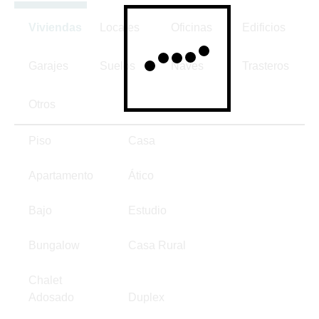
Viviendas
Locales
Oficinas
Edificios
Garajes
Suelos
Naves
Trasteros
Otros
Piso
Casa
Apartamento
Ático
Bajo
Estudio
Bungalow
Casa Rural
Chalet
Adosado
Duplex