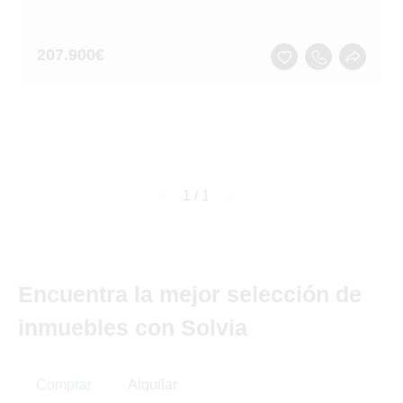
207.900
€
page
1 / 1
page
Encuentra la mejor selección de
inmuebles con Solvia
Comprar
Alquilar