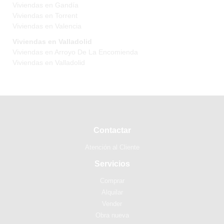
Viviendas en Gandía
Viviendas en Torrent
Viviendas en Valencia
Viviendas en Valladolid
Viviendas en Arroyo De La Encomienda
Viviendas en Valladolid
Contactar
Atención al Cliente
Servicios
Comprar
Alquilar
Vender
Obra nueva