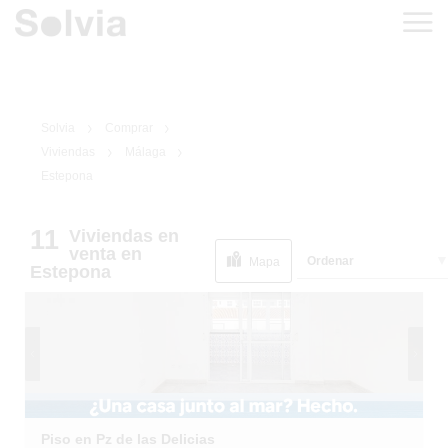
Solvia
Comprar
Viviendas
Málaga
Estepona
11
Viviendas
en
1
/
18
venta
en
Ordenar
Mapa
Estepona
Piso en Pz de las Delicias