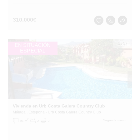
310.000
€
1
/
57
EN SITUACIÓN
ESPECIAL
Vivienda en Urb Costa Galera Country Club
Málaga
, Estepona
- Urb Costa Galera Country Club
2
Segunda mano
91 m
2
2