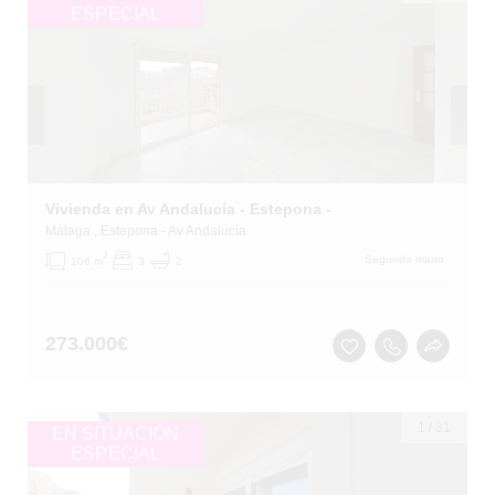
ESPECIAL
Vivienda en Av Andalucía - Estepona -
Málaga
, Estepona
- Av Andalucía
2
Segunda mano
106 m
3
2
273.000
€
1
/
31
EN SITUACIÓN
ESPECIAL