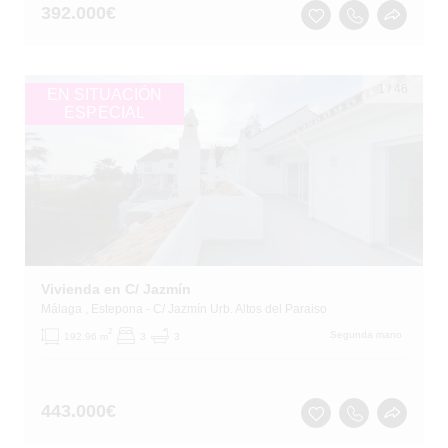
392.000
€
1
/
46
EN SITUACIÓN
ESPECIAL
Vivienda en C/ Jazmín
Málaga
, Estepona
- C/ Jazmín Urb. Altos del Paraiso
2
Segunda mano
192.96 m
3
3
443.000
€