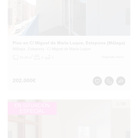
Piso en C/ Miguel de María Luque, Estepona (Málaga)
Málaga
, Estepona
- C/ Miguel de María Luque
2
Segunda mano
63.48 m
2
1
202.000
€
1
/
30
EN SITUACIÓN
ESPECIAL