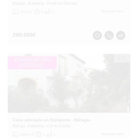
Málaga
, Estepona
- Pz de las Delicias
2
Segunda mano
69.68 m
3
1
299.000
€
1
/
1
EN SITUACIÓN
ESPECIAL
Casa adosada en Estepona - Málaga -
Málaga
, Estepona
- Cm de Cortés
2
Segunda mano
134.04 m
1
1