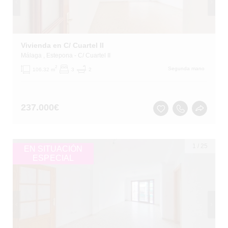
Vivienda en C/ Cuartel II
Málaga
, Estepona
- C/ Cuartel II
2
Segunda mano
106.32 m
3
2
237.000
€
1
/
25
EN SITUACIÓN
ESPECIAL