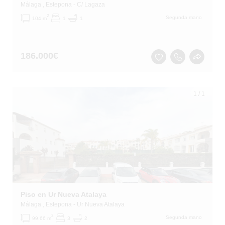
Málaga
, Estepona
- C/ Lagaza
2
Segunda mano
104 m
1
1
186.000
€
1
/
1
Piso en Ur Nueva Atalaya
Málaga
, Estepona
- Ur Nueva Atalaya
2
Segunda mano
99.66 m
3
2