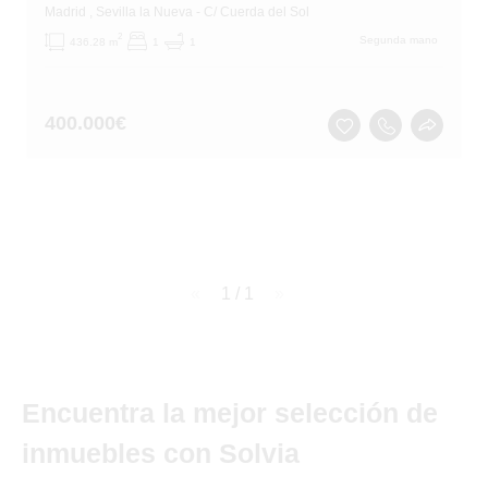
Madrid
, Sevilla la Nueva
- C/ Cuerda del Sol
2
Segunda mano
436.28 m
1
1
400.000
€
page
1 / 1
page
Encuentra la mejor selección de
inmuebles con Solvia