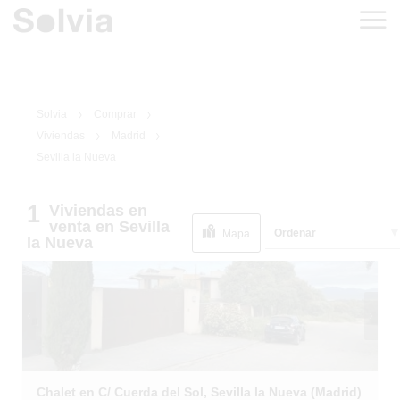
Solvia
Comprar
Viviendas
Madrid
Sevilla la Nueva
1
Viviendas
en
1
/
2
EN SITUACIÓN
venta
en Sevilla
Ordenar
ESPECIAL
Mapa
la Nueva
Chalet en C/ Cuerda del Sol, Sevilla la Nueva (Madrid)