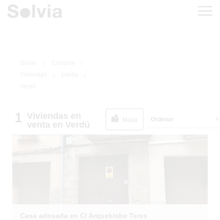
Solvia
Comprar
Viviendas
Lleida
Verdú
1
Viviendas
en
1
/
1
Ordenar
INMUEBLE DE
Mapa
venta
en Verdú
BANCO
Casa adosada en C/ Arquebisbe Teres