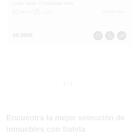
Lleida
, Verdú
- C/ Arquebisbe Teres
2
Segunda mano
130.5 m
3
1
60.000
€
page
1 / 1
page
Encuentra la mejor selección de
inmuebles con Solvia