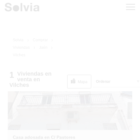
Solvia
Comprar
Viviendas
Jaén
Vilches
1
Viviendas
en
1
/
15
venta
en
Ordenar
Mapa
Vilches
Casa adosada en C/ Pastores