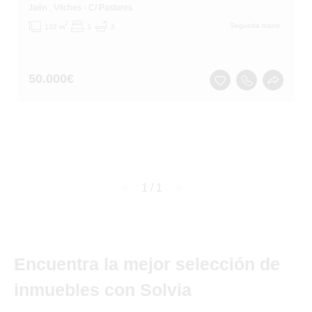
Jaén
, Vilches
- C/ Pastores
2
Segunda mano
132 m
3
2
50.000
€
page
1 / 1
page
Encuentra la mejor selección de
inmuebles con Solvia