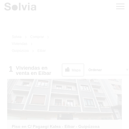
Solvia
Comprar
Viviendas
Guipúzcoa
Eibar
1
Viviendas
en
1
/
11
Ordenar
Mapa
venta
en Eibar
Piso en C/ Pagaegi Kalea - Eibar - Guipúzcoa