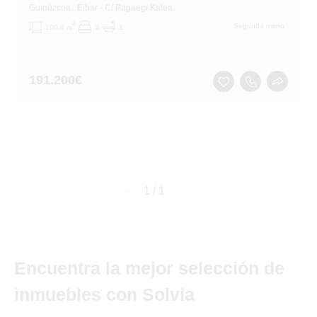
Guipúzcoa
, Eibar
- C/ Pagaegi Kalea
2
Segunda mano
100.8 m
3
1
191.200
€
page
1 / 1
page
Encuentra la mejor selección de
inmuebles con Solvia