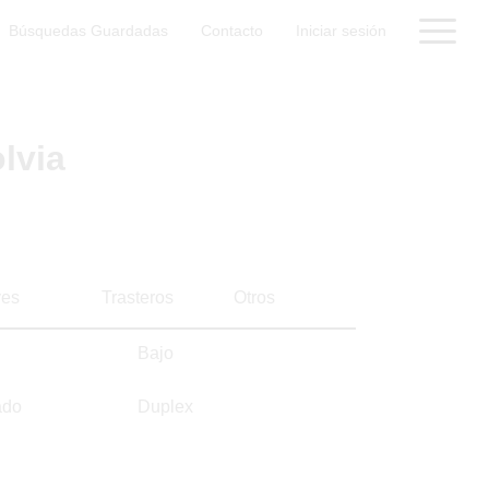
Búsquedas Guardadas
Contacto
Iniciar sesión
lvia
es
Trasteros
Otros
Bajo
ado
Duplex