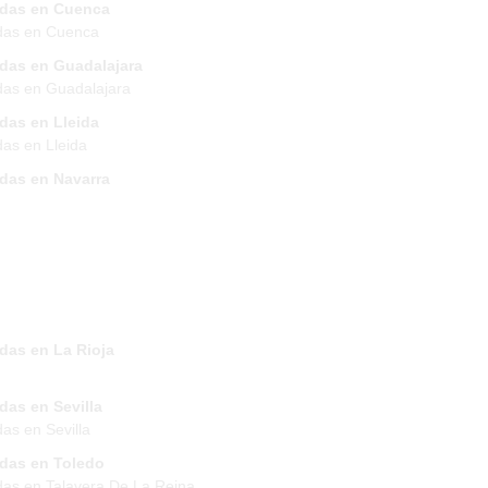
ndas en Cuenca
das en Cuenca
ndas en Guadalajara
das en Guadalajara
das en Lleida
das en Lleida
ndas en Navarra
das en La Rioja
das en Sevilla
das en Sevilla
ndas en Toledo
das en Talavera De La Reina