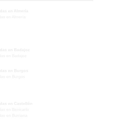
das en Almería
das en Almería
ndas en Badajoz
das en Badajoz
ndas en Burgos
das en Burgos
das en Castellón
das en Benicarlo
das en Burriana