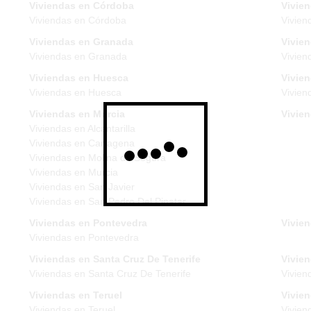
Viviendas en Córdoba
Vivie
Viviendas en Córdoba
Vivien
Viviendas en Granada
Vivie
Viviendas en Granada
Vivien
Viviendas en Huesca
Vivien
Viviendas en Huesca
Vivien
Viviendas en Murcia
Vivie
Viviendas en Alcantarilla
Viviendas en Cartagena
Viviendas en Molina de Segura
Viviendas en Murcia
Viviendas en San Javier
Viviendas en San Pedro Del Pinatar
Viviendas en Pontevedra
Vivien
Viviendas en Pontevedra
Viviendas en Santa Cruz De Tenerife
Vivien
Viviendas en Santa Cruz De Tenerife
Vivien
Viviendas en Teruel
Vivie
Viviendas en Teruel
Vivien