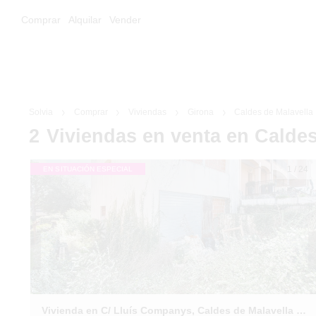
Comprar
Alquilar
Vender
Solvia
Comprar
Viviendas
Girona
Caldes de Malavella
2
Viviendas
en venta
en Caldes
1
/
24
EN SITUACIÓN ESPECIAL
Vivienda en C/ Lluís Companys, Caldes de Malavella (Girona)