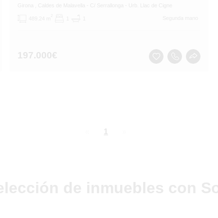
Girona
, Caldes de Malavella
- C/ Serrallonga - Urb. Llac de Cigne
2
Segunda mano
489.24 m
1
1
197.000
€
page
You're
1
page
on
page
elección de inmuebles con So