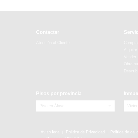
Contactar
Servi
Atención al Cliente
Compra
Alquilar
Vender
Obra n
Descubr
Pisos por provincia
Inmue
Piso en Álava
Vivie
Aviso legal
Politica de Privacidad
Politica de cali