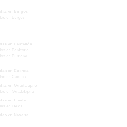
ndas en Burgos
das en Burgos
das en Castellón
das en Benicarlo
das en Burriana
ndas en Cuenca
das en Cuenca
ndas en Guadalajara
das en Guadalajara
das en Lleida
das en Lleida
ndas en Navarra