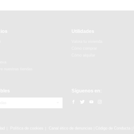
cios
Utilidades
r
Valora tu vivienda
Cómo comprar
Cómo alquilar
ueva
e nuestras tiendas
bles
Síguenos en:
ndas
dad
Política de cookies
Canal ético de denuncias
Código de Conducta
|
|