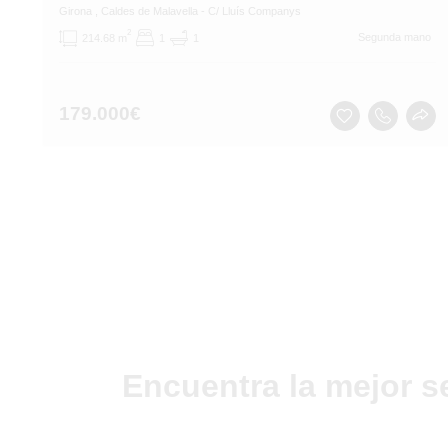
Girona
, Caldes de Malavella
- C/ Lluís Companys
2
Segunda mano
214.68 m
1
1
179.000
€
Encuentra la mejor s