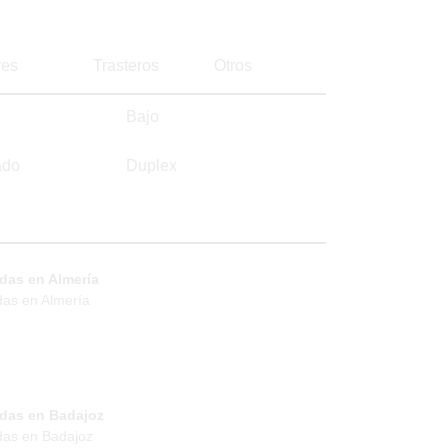
es
Trasteros
Otros
Bajo
ado
Duplex
das en Almería
das en Almería
ndas en Badajoz
das en Badajoz