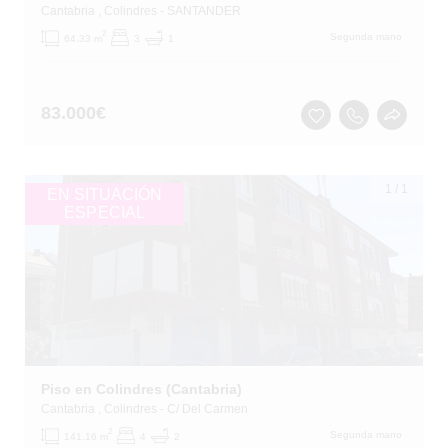
Cantabria
, Colindres
- SANTANDER
2
Segunda mano
64.33 m
3
1
83.000
€
1
/
1
EN SITUACIÓN
ESPECIAL
Piso en Colindres (Cantabria)
Cantabria
, Colindres
- C/ Del Carmen
2
Segunda mano
141.16 m
4
2