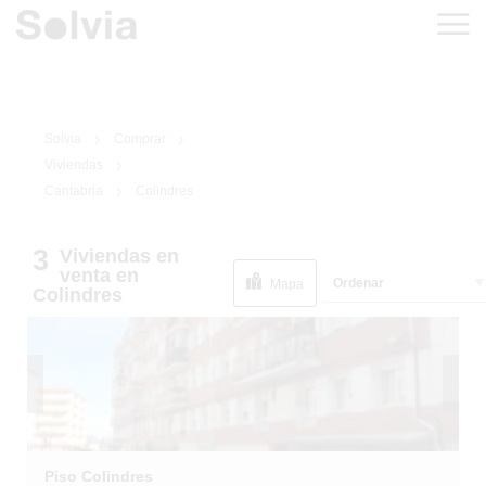
Solvia
Comprar
Viviendas
Cantabria
Colindres
3
Viviendas
en
1
/
3
EN SITUACIÓN
venta
en
Ordenar
ESPECIAL
Mapa
Colindres
Piso Colindres