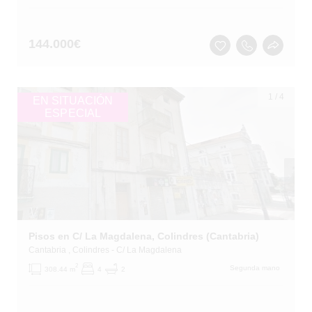
144.000
€
1
/
4
EN SITUACIÓN
ESPECIAL
Pisos en C/ La Magdalena, Colindres (Cantabria)
Cantabria
, Colindres
- C/ La Magdalena
2
Segunda mano
308.44 m
4
2