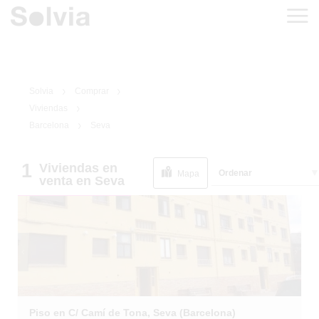
Solvia
Comprar
Viviendas
Barcelona
Seva
1
Viviendas
en
1
/
2
Ordenar
EN SITUACIÓN
Mapa
venta
en Seva
ESPECIAL
Piso en C/ Camí de Tona, Seva (Barcelona)