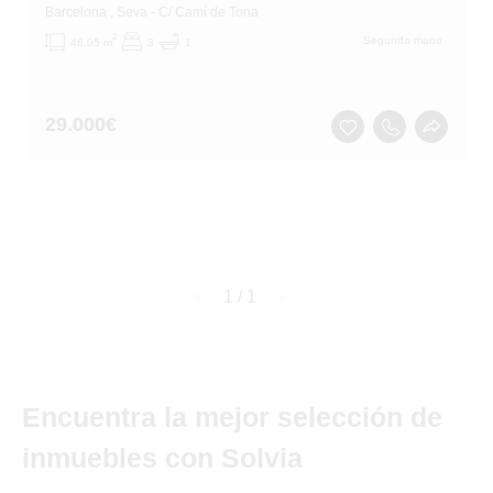
Barcelona
, Seva
- C/ Camí de Tona
2
Segunda mano
48.05 m
3
1
29.000
€
page
1 / 1
page
Encuentra la mejor selección de
inmuebles con Solvia