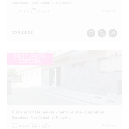
Barcelona
, Sant Celoni
- C/ Bellavista
2
A estrenar
111.9 m
2
1
129.000
€
1
/
1
EN SITUACIÓN
ESPECIAL
Pisos en C/ Bellavista - Sant Celoni - Barcelona
Barcelona
, Sant Celoni
- C/ Bellavista
2
A estrenar
96.31 m
3
2