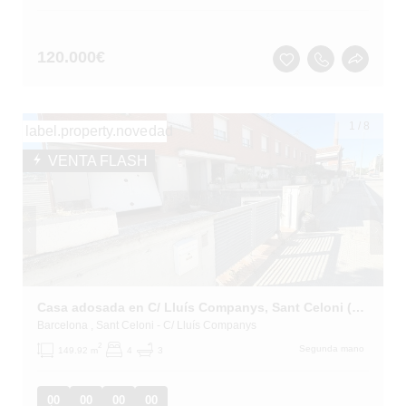
120.000
€
1
/
8
label.property.novedad
VENTA FLASH
Casa adosada en C/ Lluís Companys, Sant Celoni (Barcelona)
Barcelona
, Sant Celoni
- C/ Lluís Companys
2
Segunda mano
149.92 m
4
3
00
00
00
00