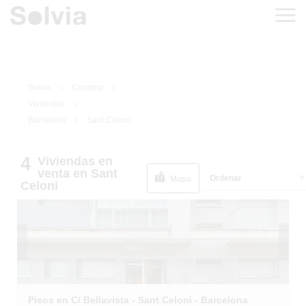
Solvia
Comprar
Viviendas
Barcelona
Sant Celoni
4
Viviendas
en
1
/
16
EN SITUACIÓN
venta
en Sant
Ordenar
ESPECIAL
Mapa
Celoni
Pisos en C/ Bellavista - Sant Celoni - Barcelona