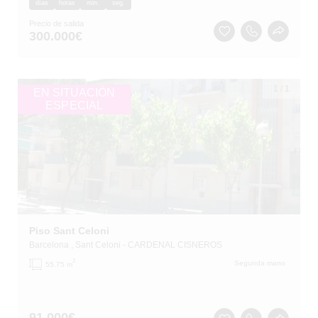
días
horas
min.
seg.
Precio de salida
300.000
€
1
/
1
EN SITUACIÓN
ESPECIAL
Piso Sant Celoni
Barcelona
, Sant Celoni
- CARDENAL CISNEROS
2
Segunda mano
55.75 m
91.000
€