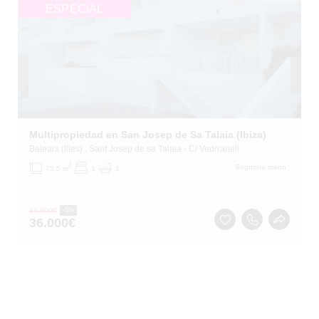
ESPECIAL
Multipropiedad en San Josep de Sa Talaia (Ibiza)
Balears (Illes)
, Sant Josep de sa Talaia
- C/ Vedrranell
2
Segunda mano
75.5 m
1
1
38.000
€
-5%
36.000
€