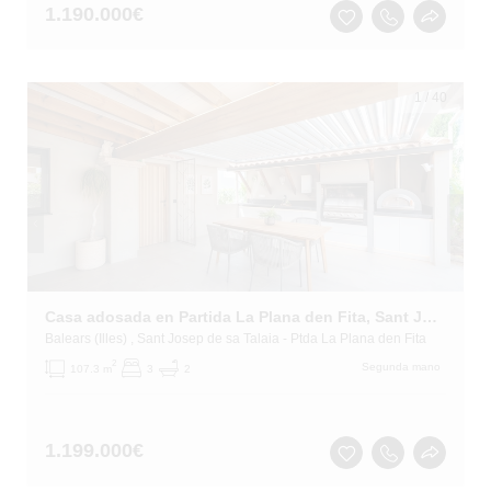
1.190.000
€
1
/
40
Casa adosada en Partida La Plana den Fita, Sant Josep de Sa Talaia
Balears (Illes)
, Sant Josep de sa Talaia
- Ptda La Plana den Fita
2
Segunda mano
107.3 m
3
2
1.199.000
€