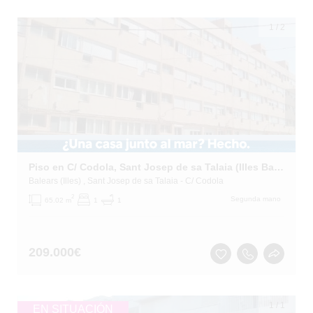
1
/
2
Piso en C/ Codola, Sant Josep de sa Talaia (Illes Balears)
Balears (Illes)
, Sant Josep de sa Talaia
- C/ Codola
2
Segunda mano
65.02 m
1
1
209.000
€
1
/
1
EN SITUACIÓN