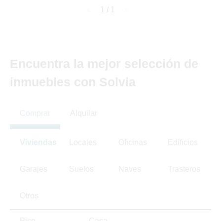
page
1 / 1
page
Encuentra la mejor selección de
inmuebles con Solvia
Comprar
Alquilar
Viviendas
Locales
Oficinas
Edificios
Garajes
Suelos
Naves
Trasteros
Otros
Piso
Casa