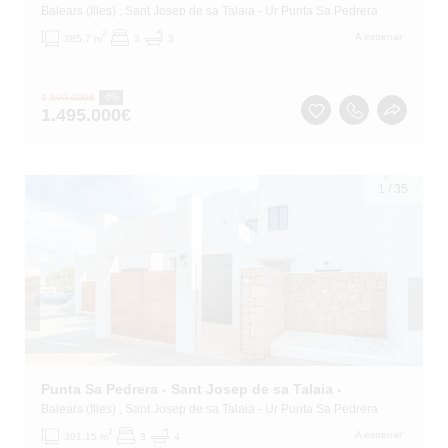
Balears (Illes)
, Sant Josep de sa Talaia
- Ur Punta Sa Pedrera
2
A estrenar
285.7 m
3
3
1.590.000
€
-6%
1.495.000
€
1
/
35
Punta Sa Pedrera - Sant Josep de sa Talaia -
Balears (Illes)
, Sant Josep de sa Talaia
- Ur Punta Sa Pedrera
2
A estrenar
301.15 m
3
4