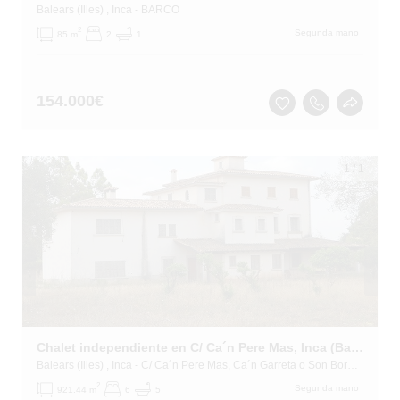
Balears (Illes)
, Inca
- BARCO
2
Segunda mano
85 m
2
1
154.000
€
1
/
1
Chalet independiente en C/ Ca´n Pere Mas, Inca (Balears (Illes))
Balears (Illes)
, Inca
- C/ Ca´n Pere Mas, Ca´n Garreta o Son Bordils
2
Segunda mano
921.44 m
6
5