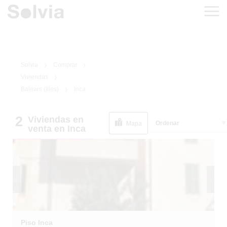
Solvia
Comprar
Viviendas
Balears (Illes)
Inca
2
Viviendas
en
1
/
12
Ordenar
EN SITUACIÓN
Mapa
venta
en Inca
ESPECIAL
Piso Inca