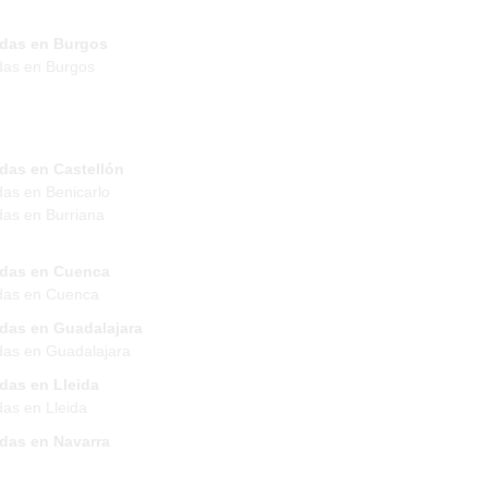
ndas en Burgos
das en Burgos
das en Castellón
das en Benicarlo
das en Burriana
ndas en Cuenca
das en Cuenca
ndas en Guadalajara
das en Guadalajara
das en Lleida
das en Lleida
ndas en Navarra