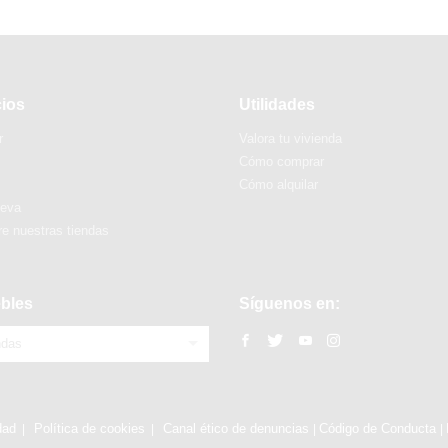
cios
Utilidades
r
Valora tu vivienda
Cómo comprar
Cómo alquilar
ueva
e nuestras tiendas
bles
Síguenos en:
ndas
dad
Política de cookies
Canal ético de denuncias
Código de Conducta
|
|