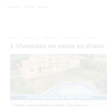
Comprar
Alquilar
Vender
Solvia
Comprar
Viviendas
Balears (Illes)
Alaior
1
Viviendas
en venta
en Alaior
1
/
32
Chalet independiente en Alaior - Illes Balears -