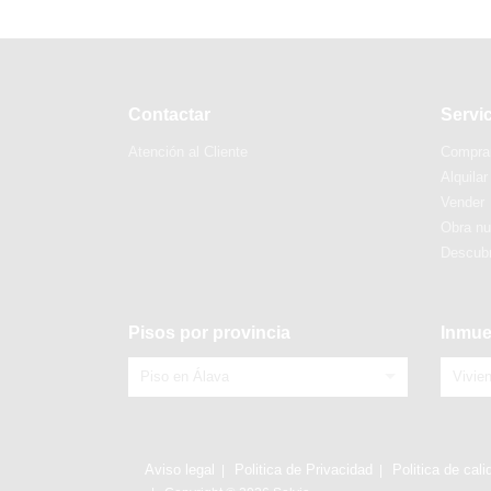
Contactar
Servi
Atención al Cliente
Compra
Alquilar
Vender
Obra n
Descubr
Pisos por provincia
Inmue
Piso en Álava
Vivie
Aviso legal
Politica de Privacidad
Politica de cali