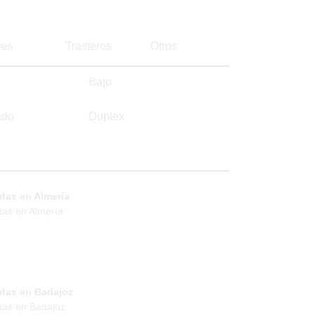
es
Trasteros
Otros
Bajo
ado
Duplex
das en Almería
das en Almería
ndas en Badajoz
das en Badajoz