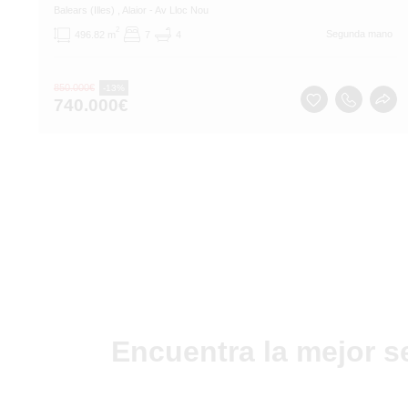
Balears (Illes)
, Alaior
- Av Lloc Nou
2
Segunda mano
496.82 m
7
4
850.000
€
-13%
740.000
€
Encuentra la mejor s