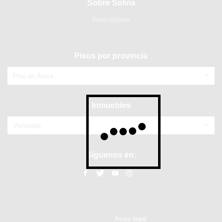
Sobre Solvia
Prescriptores
Pisos por provincia
Piso en Álava
Inmuebles
Viviendas
Síguenos en:
Aviso legal