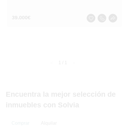
39.000
€
page
1 / 1
page
Encuentra la mejor selección de
inmuebles con Solvia
Comprar
Alquilar