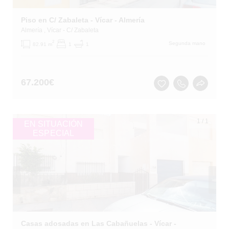
Piso en C/ Zabaleta - Vícar - Almería
Almería
, Vícar
- C/ Zabaleta
2
Segunda mano
82.91 m
1
1
67.200
€
1
/
1
EN SITUACIÓN
ESPECIAL
Casas adosadas en Las Cabañuelas - Vícar -