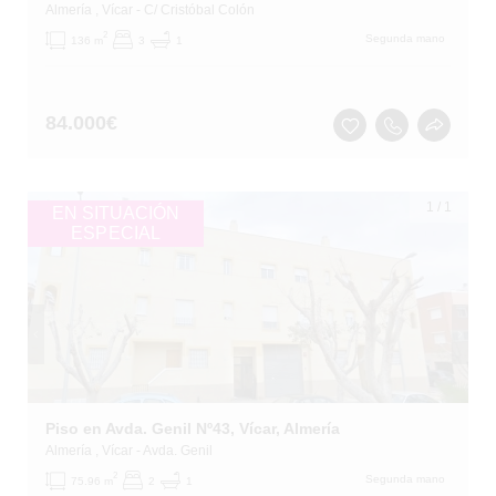
Almería
, Vícar
- C/ Cristóbal Colón
2
Segunda mano
136 m
3
1
84.000
€
1
/
1
EN SITUACIÓN
ESPECIAL
Piso en Avda. Genil Nº43, Vícar, Almería
Almería
, Vícar
- Avda. Genil
2
Segunda mano
75.96 m
2
1