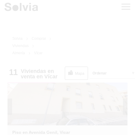
Solvia
Comprar
Viviendas
Almería
Vícar
11
Viviendas
en
1
/
1
Ordenar
EN SITUACIÓN
Mapa
venta
en Vícar
ESPECIAL
Piso en Avenida Genil, Vicar