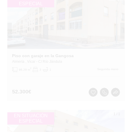
ESPECIAL
Piso con garaje en la Gangosa
Almería
, Vícar
- C/ Río Jándula
2
Segunda mano
96.29 m
3
1
52.300
€
1
/
1
EN SITUACIÓN
ESPECIAL