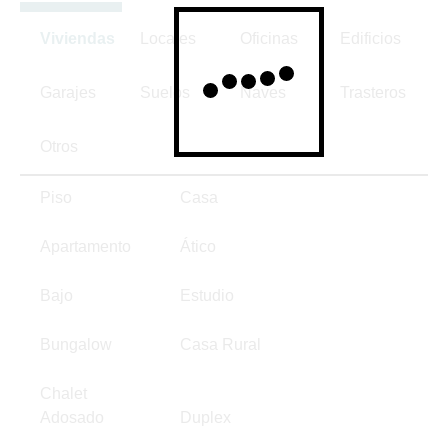
Viviendas
Locales
Oficinas
Edificios
Garajes
Suelos
Naves
Trasteros
Otros
Piso
Casa
Apartamento
Ático
Bajo
Estudio
Bungalow
Casa Rural
Chalet
Adosado
Duplex