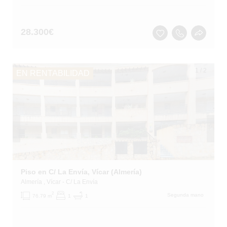
28.300
€
1
/
2
EN RENTABILIDAD
Piso en C/ La Envía, Vícar (Almería)
Almería
, Vícar
- C/ La Envía
2
Segunda mano
76.79 m
1
1