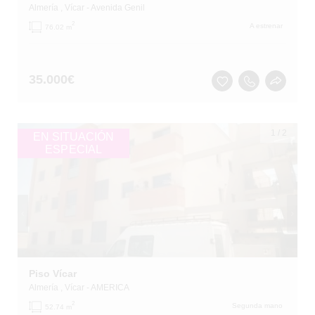
Almería
, Vícar
- Avenida Genil
2
A estrenar
76.02 m
35.000
€
1
/
2
EN SITUACIÓN
ESPECIAL
Piso Vícar
Almería
, Vícar
- AMERICA
2
Segunda mano
52.74 m