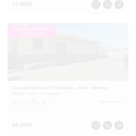
77.000
€
1
/
2
EN SITUACIÓN
ESPECIAL
Casa adosada en C/ Camarón - Vicar - Almería
Almería
, Vícar
- C/ Camarón
2
Segunda mano
150 m
1
1
50.000
€