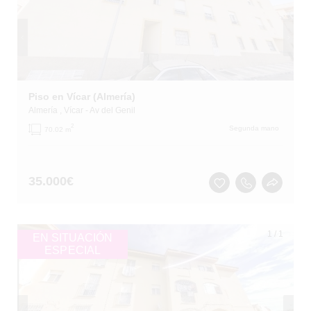
Piso en Vícar (Almería)
Almería
, Vícar
- Av del Genil
2
Segunda mano
70.02 m
35.000
€
1
/
1
EN SITUACIÓN
ESPECIAL