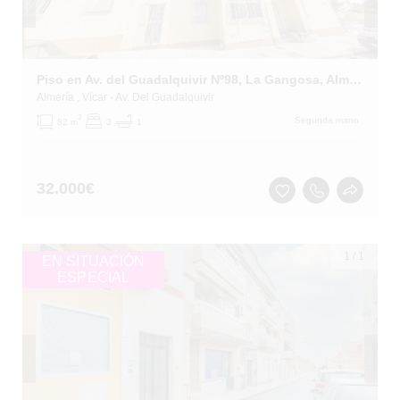
Piso en Av. del Guadalquivir Nº98, La Gangosa, Almería
Almería
, Vícar
- Av. Del Guadalquivir
2
Segunda mano
82 m
3
1
32.000
€
1
/
1
EN SITUACIÓN
ESPECIAL