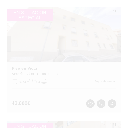
1
/
1
EN SITUACIÓN
ESPECIAL
Piso en Vicar
Almería
, Vícar
- C Rio Jandula
2
Segunda mano
74.63 m
3
1
43.000
€
1
/
1
EN SITUACIÓN