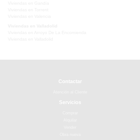
Viviendas en Gandía
Viviendas en Torrent
Viviendas en Valencia
Viviendas en Valladolid
Viviendas en Arroyo De La Encomienda
Viviendas en Valladolid
Contactar
Atención al Cliente
Servicios
Comprar
Alquilar
Vender
Obra nueva