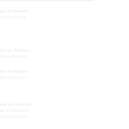
das en Almería
das en Almería
ndas en Badajoz
das en Badajoz
ndas en Burgos
das en Burgos
das en Castellón
das en Benicarlo
das en Burriana