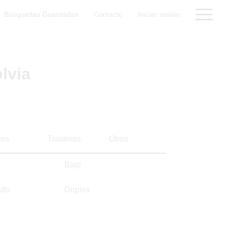
Búsquedas Guardadas
Contacto
Iniciar sesión
lvia
es
Trasteros
Otros
Bajo
ado
Duplex