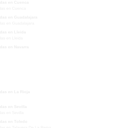
ndas en Cuenca
das en Cuenca
ndas en Guadalajara
das en Guadalajara
das en Lleida
das en Lleida
ndas en Navarra
das en La Rioja
das en Sevilla
das en Sevilla
ndas en Toledo
das en Talavera De La Reina