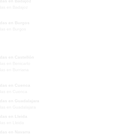
ndas en Badajoz
das en Badajoz
ndas en Burgos
das en Burgos
das en Castellón
das en Benicarlo
das en Burriana
ndas en Cuenca
das en Cuenca
ndas en Guadalajara
das en Guadalajara
das en Lleida
das en Lleida
ndas en Navarra