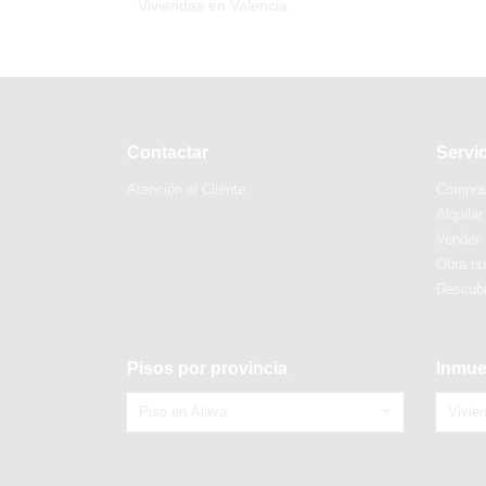
Viviendas en Valencia
Contactar
Servi
Atención al Cliente
Compra
Alquilar
Vender
Obra n
Descubr
Pisos por provincia
Inmue
Piso en Álava
Vivie