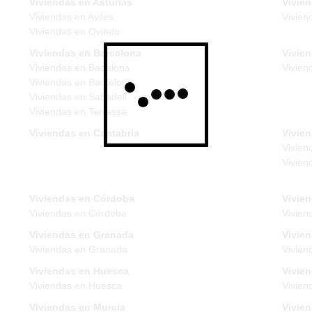
Viviendas en Asturias
Vivie
Viviendas en Aviles
Vivien
Viviendas en Oviedo
Viviendas en Barcelona
Vivie
Viviendas en Badalona
Vivien
Viviendas en Barcelona
Viviendas en Sabadell
Viviendas en Terrassa
Viviendas en Cantabria
Vivien
Vivien
Vivien
Viviendas en Córdoba
Vivie
Viviendas en Córdoba
Vivien
Viviendas en Granada
Vivie
Viviendas en Granada
Vivien
Viviendas en Huesca
Vivien
Viviendas en Huesca
Vivien
Viviendas en Murcia
Vivie