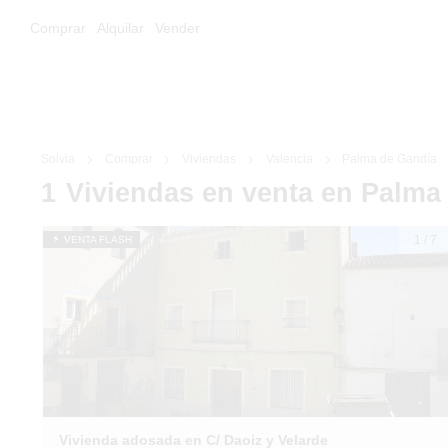
Comprar
Alquilar
Vender
Solvia
Comprar
Viviendas
Valencia
Palma de Gandía
1
Viviendas
en venta
en Palma
1
/
7
VENTA FLASH
Vivienda adosada en C/ Daoiz y Velarde