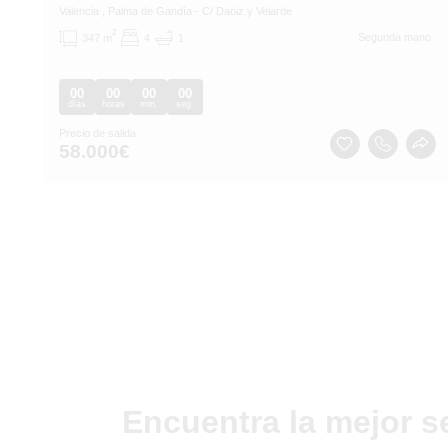
Valencia
, Palma de Gandía
- C/ Daoiz y Velarde
2
Segunda mano
347 m
4
1
00
00
00
00
días
horas
min.
seg.
Precio de salida
58.000
€
Encuentra la mejor s