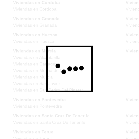
Viviendas en Córdoba
Vivie
Viviendas en Córdoba
Vivien
Viviendas en Granada
Vivie
Viviendas en Granada
Vivien
Viviendas en Huesca
Vivien
Viviendas en Huesca
Vivien
Viviendas en Murcia
Vivie
Viviendas en Alcantarilla
Viviendas en Cartagena
Viviendas en Molina de Segura
Viviendas en Murcia
Viviendas en San Javier
Viviendas en San Pedro Del Pinatar
Viviendas en Pontevedra
Vivien
Viviendas en Pontevedra
Viviendas en Santa Cruz De Tenerife
Vivien
Viviendas en Santa Cruz De Tenerife
Vivien
Viviendas en Teruel
Vivie
Viviendas en Teruel
Vivien