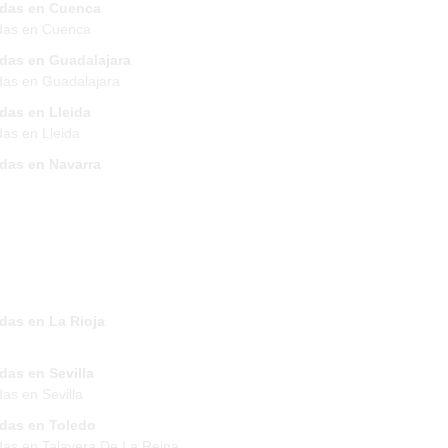
ndas en Cuenca
das en Cuenca
ndas en Guadalajara
das en Guadalajara
das en Lleida
das en Lleida
ndas en Navarra
das en La Rioja
das en Sevilla
das en Sevilla
ndas en Toledo
das en Talavera De La Reina