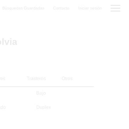
Búsquedas Guardadas
Contacto
Iniciar sesión
lvia
es
Trasteros
Otros
Bajo
ado
Duplex