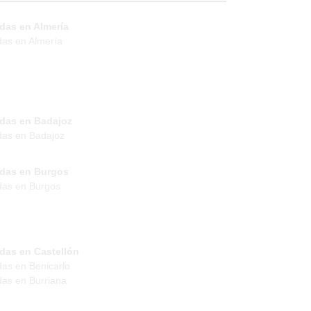
das en Almería
das en Almería
ndas en Badajoz
das en Badajoz
ndas en Burgos
das en Burgos
das en Castellón
das en Benicarlo
das en Burriana