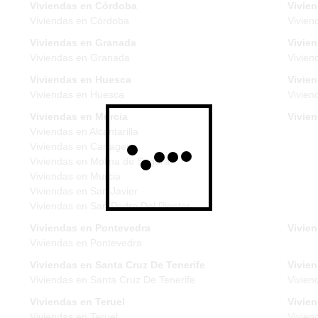
Viviendas en Córdoba
Vivie
Viviendas en Córdoba
Vivien
Viviendas en Granada
Vivie
Viviendas en Granada
Vivien
Viviendas en Huesca
Vivien
Viviendas en Huesca
Vivien
Viviendas en Murcia
Vivie
Viviendas en Alcantarilla
Viviendas en Cartagena
Viviendas en Molina de Segura
Viviendas en Murcia
Viviendas en San Javier
Viviendas en San Pedro Del Pinatar
Viviendas en Pontevedra
Vivien
Viviendas en Pontevedra
Viviendas en Santa Cruz De Tenerife
Vivien
Viviendas en Santa Cruz De Tenerife
Vivien
Viviendas en Teruel
Vivie
Viviendas en Teruel
Vivien