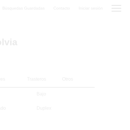
Búsquedas Guardadas
Contacto
Iniciar sesión
lvia
es
Trasteros
Otros
Bajo
ado
Duplex