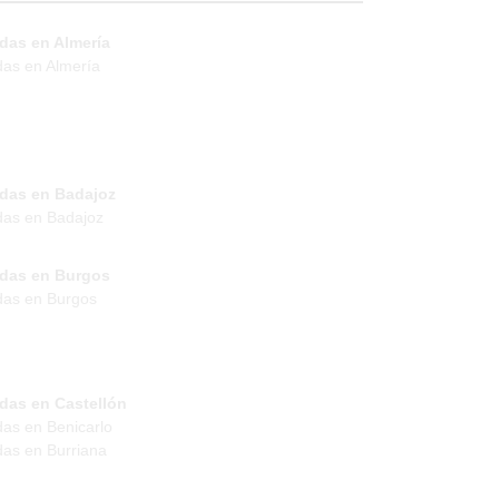
das en Almería
das en Almería
ndas en Badajoz
das en Badajoz
ndas en Burgos
das en Burgos
das en Castellón
das en Benicarlo
das en Burriana