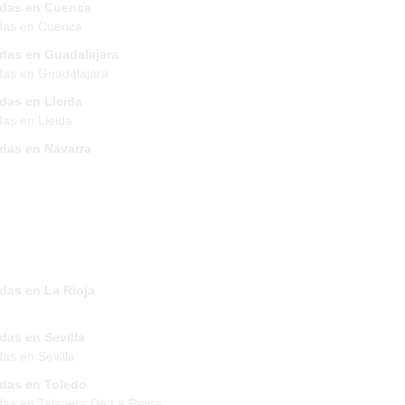
ndas en Cuenca
das en Cuenca
ndas en Guadalajara
das en Guadalajara
das en Lleida
das en Lleida
ndas en Navarra
das en La Rioja
das en Sevilla
das en Sevilla
ndas en Toledo
das en Talavera De La Reina