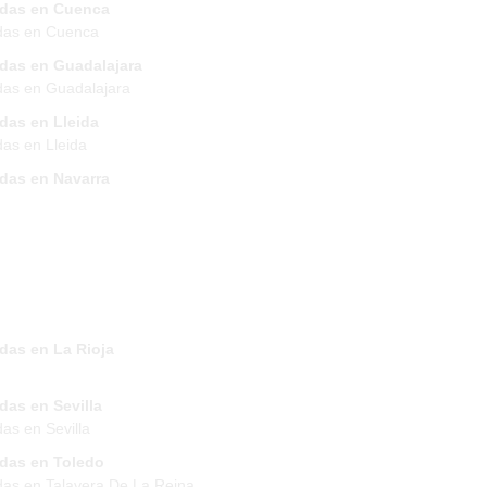
ndas en Cuenca
das en Cuenca
ndas en Guadalajara
das en Guadalajara
das en Lleida
das en Lleida
ndas en Navarra
das en La Rioja
das en Sevilla
das en Sevilla
ndas en Toledo
das en Talavera De La Reina