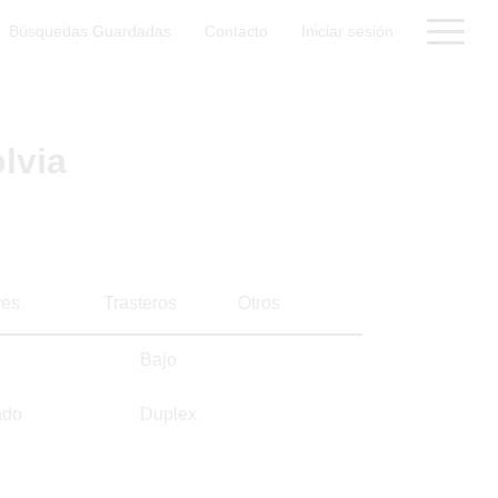
Búsquedas Guardadas
Contacto
Iniciar sesión
lvia
es
Trasteros
Otros
Bajo
ado
Duplex