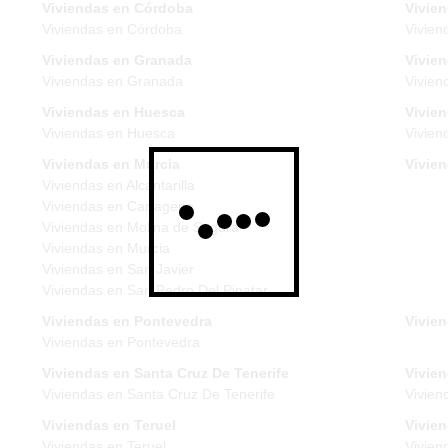
Viviendas en Córdoba
Vivie
Viviendas en Córdoba
Vivien
Viviendas en Granada
Vivie
Viviendas en Granada
Vivien
Viviendas en Huesca
Vivien
Viviendas en Huesca
Vivien
Viviendas en Murcia
Vivie
Viviendas en Alcantarilla
Viviendas en Cartagena
Viviendas en Molina de Segura
Viviendas en Murcia
Viviendas en San Javier
Viviendas en San Pedro Del Pinatar
Viviendas en Pontevedra
Vivien
Viviendas en Pontevedra
Viviendas en Santa Cruz De Tenerife
Vivien
Viviendas en Santa Cruz De Tenerife
Vivien
Viviendas en Teruel
Vivie
Viviendas en Teruel
Vivien