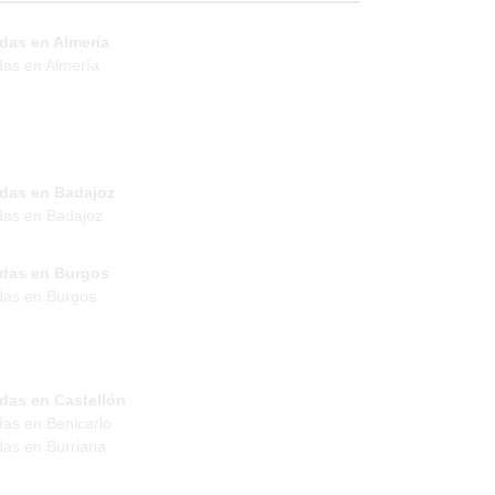
das en Almería
das en Almería
ndas en Badajoz
das en Badajoz
ndas en Burgos
das en Burgos
das en Castellón
das en Benicarlo
das en Burriana