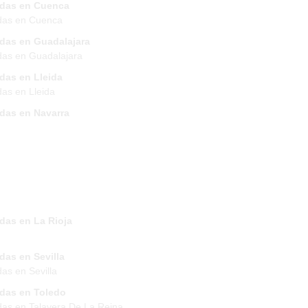
ndas en Cuenca
das en Cuenca
ndas en Guadalajara
das en Guadalajara
das en Lleida
das en Lleida
ndas en Navarra
das en La Rioja
das en Sevilla
das en Sevilla
ndas en Toledo
das en Talavera De La Reina