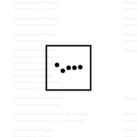
Viviendas en Córdoba
Vivie
Viviendas en Córdoba
Vivien
Viviendas en Granada
Vivie
Viviendas en Granada
Vivien
Viviendas en Huesca
Vivien
Viviendas en Huesca
Vivien
Viviendas en Murcia
Vivie
Viviendas en Alcantarilla
Viviendas en Cartagena
Viviendas en Molina de Segura
Viviendas en Murcia
Viviendas en San Javier
Viviendas en San Pedro Del Pinatar
Viviendas en Pontevedra
Vivien
Viviendas en Pontevedra
Viviendas en Santa Cruz De Tenerife
Vivien
Viviendas en Santa Cruz De Tenerife
Vivien
Viviendas en Teruel
Vivie
Viviendas en Teruel
Vivien