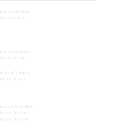
das en Almería
das en Almería
ndas en Badajoz
das en Badajoz
ndas en Burgos
das en Burgos
das en Castellón
das en Benicarlo
das en Burriana