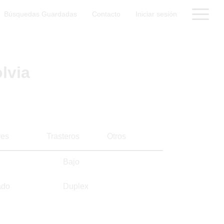
Búsquedas Guardadas
Contacto
Iniciar sesión
lvia
es
Trasteros
Otros
Bajo
ado
Duplex