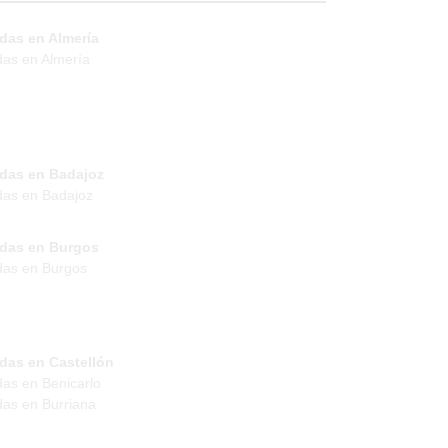
das en Almería
das en Almería
ndas en Badajoz
das en Badajoz
ndas en Burgos
das en Burgos
das en Castellón
das en Benicarlo
das en Burriana