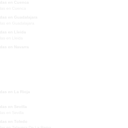
ndas en Cuenca
das en Cuenca
ndas en Guadalajara
das en Guadalajara
das en Lleida
das en Lleida
ndas en Navarra
das en La Rioja
das en Sevilla
das en Sevilla
ndas en Toledo
das en Talavera De La Reina