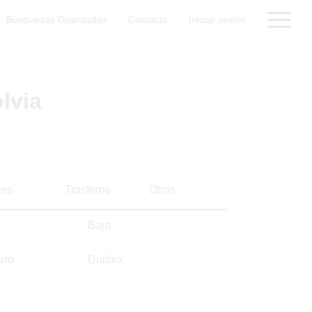
Búsquedas Guardadas
Contacto
Iniciar sesión
lvia
es
Trasteros
Otros
Bajo
ado
Duplex