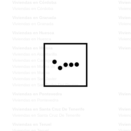
Viviendas en Córdoba
Vivie
Viviendas en Córdoba
Vivien
Viviendas en Granada
Vivie
Viviendas en Granada
Vivien
Viviendas en Huesca
Vivien
Viviendas en Huesca
Vivien
Viviendas en Murcia
Vivie
Viviendas en Alcantarilla
Viviendas en Cartagena
Viviendas en Molina de Segura
Viviendas en Murcia
Viviendas en San Javier
Viviendas en San Pedro Del Pinatar
Viviendas en Pontevedra
Vivien
Viviendas en Pontevedra
Viviendas en Santa Cruz De Tenerife
Vivien
Viviendas en Santa Cruz De Tenerife
Vivien
Viviendas en Teruel
Vivie
Viviendas en Teruel
Vivien