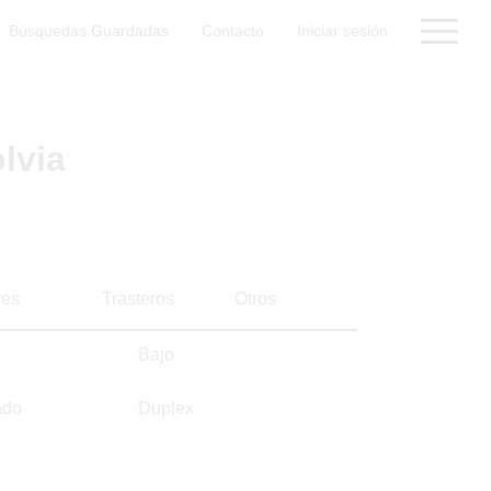
Búsquedas Guardadas
Contacto
Iniciar sesión
lvia
es
Trasteros
Otros
Bajo
ado
Duplex