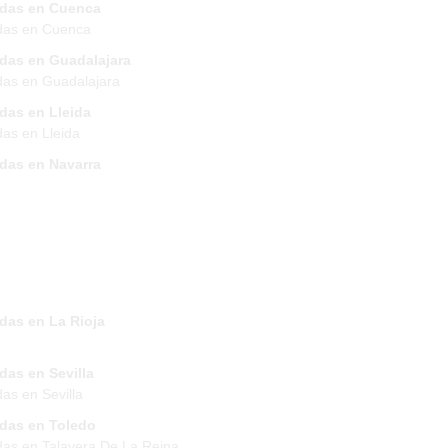
ndas en Cuenca
das en Cuenca
ndas en Guadalajara
das en Guadalajara
das en Lleida
das en Lleida
ndas en Navarra
das en La Rioja
das en Sevilla
das en Sevilla
ndas en Toledo
das en Talavera De La Reina