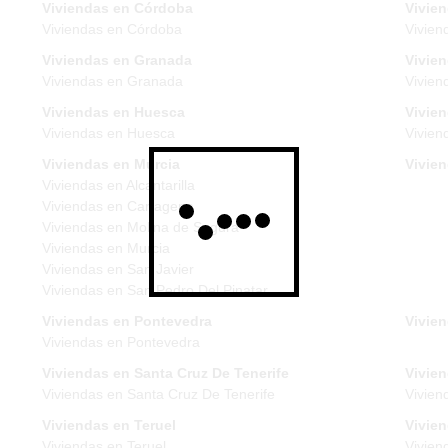
Viviendas en Córdoba
Vivie
Viviendas en Córdoba
Vivien
Viviendas en Granada
Vivie
Viviendas en Granada
Vivien
Viviendas en Huesca
Vivien
Viviendas en Huesca
Vivien
Viviendas en Murcia
Vivie
Viviendas en Alcantarilla
Viviendas en Cartagena
Viviendas en Molina de Segura
Viviendas en Murcia
Viviendas en San Javier
Viviendas en San Pedro Del Pinatar
Viviendas en Pontevedra
Vivien
Viviendas en Pontevedra
Viviendas en Santa Cruz De Tenerife
Vivien
Viviendas en Santa Cruz De Tenerife
Vivien
Viviendas en Teruel
Vivie
Viviendas en Teruel
Vivien