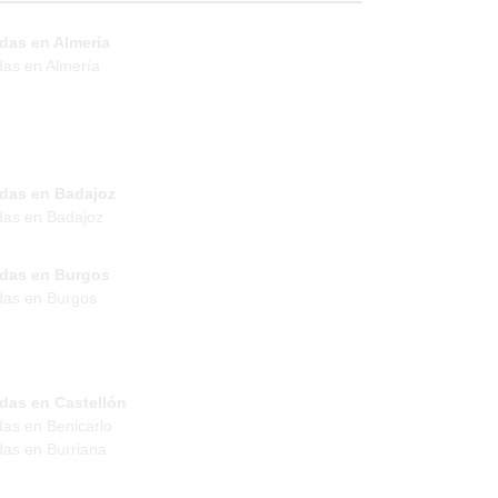
das en Almería
das en Almería
ndas en Badajoz
das en Badajoz
ndas en Burgos
das en Burgos
das en Castellón
das en Benicarlo
das en Burriana