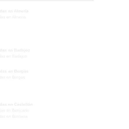
das en Almería
das en Almería
ndas en Badajoz
das en Badajoz
ndas en Burgos
das en Burgos
das en Castellón
das en Benicarlo
das en Burriana