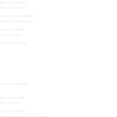
ndas en Cuenca
das en Cuenca
ndas en Guadalajara
das en Guadalajara
das en Lleida
das en Lleida
ndas en Navarra
das en La Rioja
das en Sevilla
das en Sevilla
ndas en Toledo
das en Talavera De La Reina