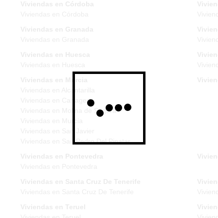
Viviendas en Córdoba
Vivie
Viviendas en Córdoba
Vivien
Viviendas en Granada
Vivie
Viviendas en Granada
Vivien
Viviendas en Huesca
Vivien
Viviendas en Huesca
Vivien
Viviendas en Murcia
Vivie
Viviendas en Alcantarilla
Viviendas en Cartagena
Viviendas en Molina de Segura
Viviendas en Murcia
Viviendas en San Javier
Viviendas en San Pedro Del Pinatar
Viviendas en Pontevedra
Vivien
Viviendas en Pontevedra
Viviendas en Santa Cruz De Tenerife
Vivien
Viviendas en Santa Cruz De Tenerife
Vivien
Viviendas en Teruel
Vivie
Viviendas en Teruel
Vivien