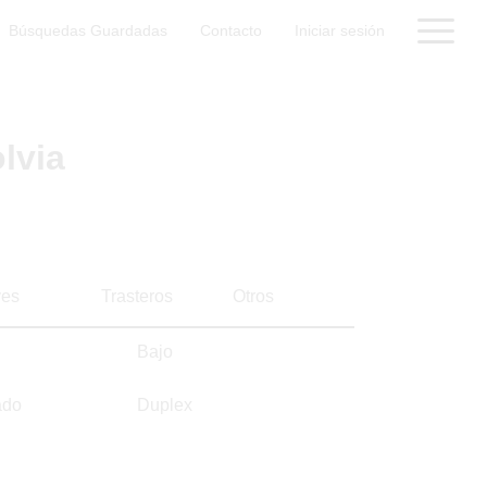
Búsquedas Guardadas
Contacto
Iniciar sesión
lvia
es
Trasteros
Otros
Bajo
ado
Duplex