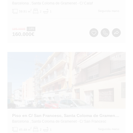
Barcelona
, Santa Coloma de Gramenet
- C/ Calaf
2
Segunda mano
59.81 m
2
1
185.000
€
-14%
160.000
€
1
/
8
Piso en C/ San Francesc, Santa Coloma de Gramenet (Barcelona)
Barcelona
, Santa Coloma de Gramenet
- C/ San Francesc
2
Segunda mano
45.49 m
2
1