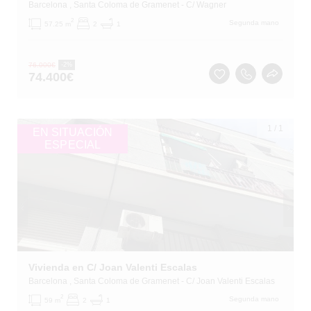
Barcelona
, Santa Coloma de Gramenet
- C/ Wagner
2
Segunda mano
57.25 m
2
1
76.000
€
-2%
74.400
€
1
/
1
EN SITUACIÓN
ESPECIAL
Vivienda en C/ Joan Valenti Escalas
Barcelona
, Santa Coloma de Gramenet
- C/ Joan Valenti Escalas
2
Segunda mano
59 m
2
1