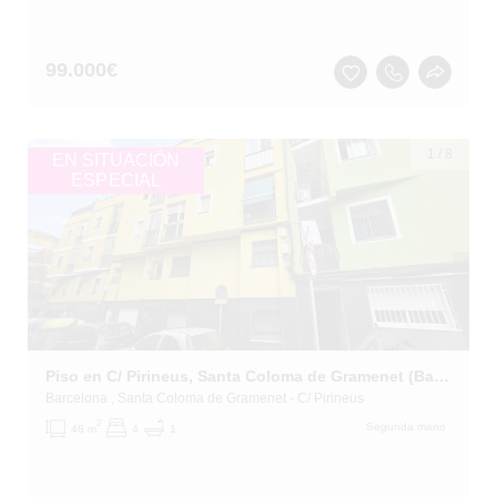
99.000
€
1
/
8
EN SITUACIÓN
ESPECIAL
Piso en C/ Pirineus, Santa Coloma de Gramenet (Barcelona)
Barcelona
, Santa Coloma de Gramenet
- C/ Pirineus
2
Segunda mano
48 m
4
1