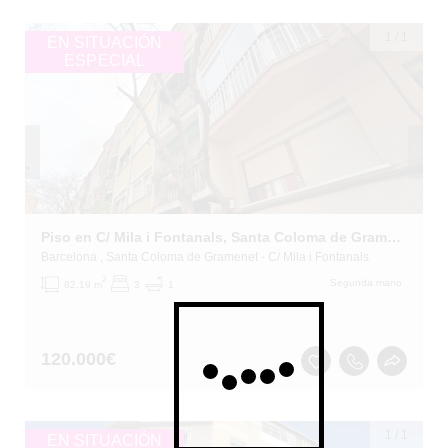
1
/
1
EN SITUACIÓN
ESPECIAL
Piso en C/ Mila i Fontanals, Santa Coloma de Gramenet (Barcelona)
Barcelona
, Santa Coloma de Gramenet
- C/ Mila i Fontanals
2
Segunda mano
82.19 m
3
1
120.000
€
1
/
1
EN SITUACIÓN