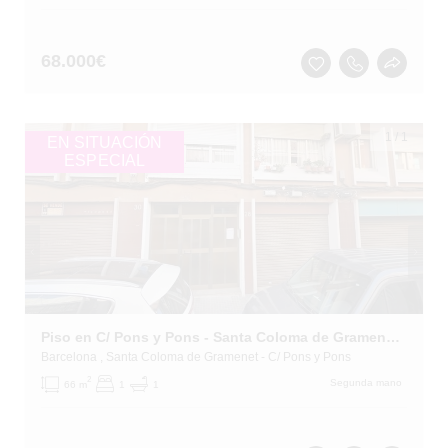
68.000
€
1
/
1
EN SITUACIÓN
ESPECIAL
Piso en C/ Pons y Pons - Santa Coloma de Gramenet -
Barcelona
, Santa Coloma de Gramenet
- C/ Pons y Pons
2
Segunda mano
66 m
1
1