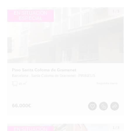
1
/
3
EN SITUACIÓN
ESPECIAL
Piso Santa Coloma de Gramenet
Barcelona
, Santa Coloma de Gramenet
- PIRINEUS
2
Segunda mano
45 m
66.000
€
1
/
3
EN SITUACIÓN