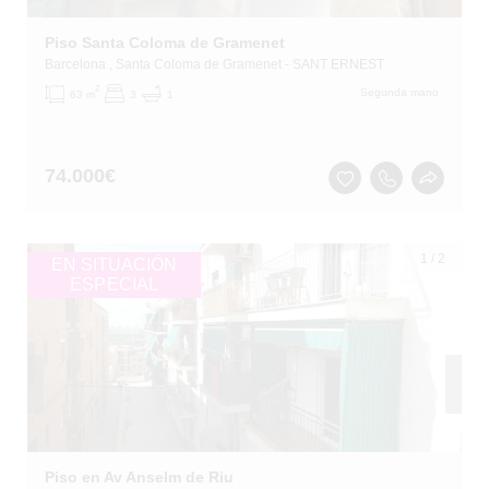
Piso Santa Coloma de Gramenet
Barcelona
, Santa Coloma de Gramenet
- SANT ERNEST
2
Segunda mano
63 m
3
1
74.000
€
1
/
2
EN SITUACIÓN
ESPECIAL
Piso en Av Anselm de Riu