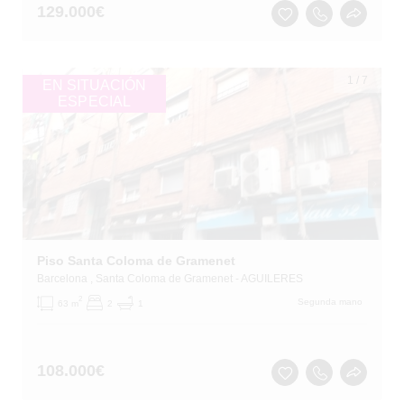
129.000
€
1
/
7
EN SITUACIÓN
ESPECIAL
Piso Santa Coloma de Gramenet
Barcelona
, Santa Coloma de Gramenet
- AGUILERES
2
Segunda mano
63 m
2
1
108.000
€