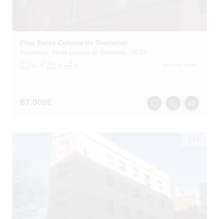
Piso Santa Coloma de Gramenet
Barcelona
, Santa Coloma de Gramenet
- OLOT
2
Segunda mano
56 m
3
1
67.000
€
1
/
1