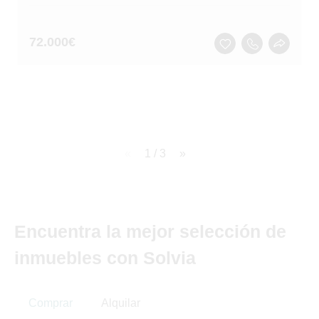
72.000
€
page
1 / 3
page
Encuentra la mejor selección de
inmuebles con Solvia
Comprar
Alquilar