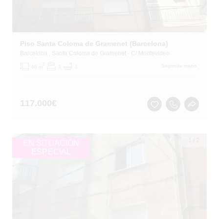
Piso Santa Coloma de Gramenet (Barcelona)
Barcelona
, Santa Coloma de Gramenet
- C/ Montevideo
2
Segunda mano
60 m
3
1
117.000
€
1
/
2
EN SITUACIÓN
ESPECIAL