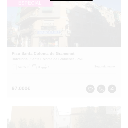
ESPECIAL
Piso Santa Coloma de Gramenet
Barcelona
, Santa Coloma de Gramenet
- PAU
2
Segunda mano
54.55 m
3
1
97.000
€
1
/
1