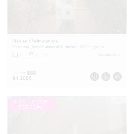
Piso en C/ Almogavers
Barcelona
, Santa Coloma de Gramenet
- C/ Almogavers
2
Segunda mano
55 m
1
1
112.000
€
-16%
94.100
€
1
/
1
EN SITUACIÓN
ESPECIAL