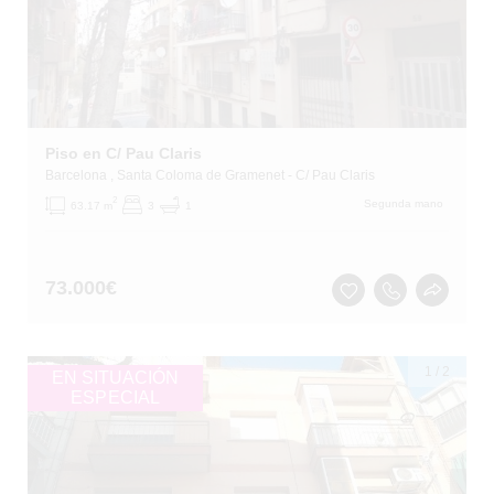
Piso en C/ Pau Claris
Barcelona
, Santa Coloma de Gramenet
- C/ Pau Claris
2
Segunda mano
63.17 m
3
1
73.000
€
1
/
2
EN SITUACIÓN
ESPECIAL