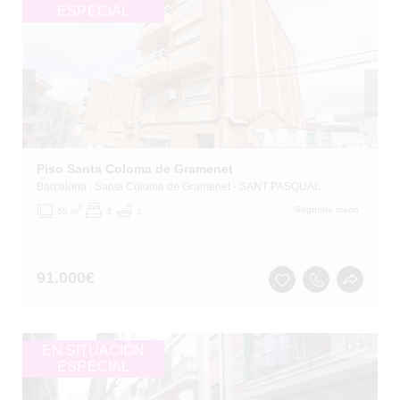
ESPECIAL
Piso Santa Coloma de Gramenet
Barcelona
, Santa Coloma de Gramenet
- SANT PASQUAL
2
Segunda mano
65 m
3
1
91.000
€
1
/
3
EN SITUACIÓN
ESPECIAL