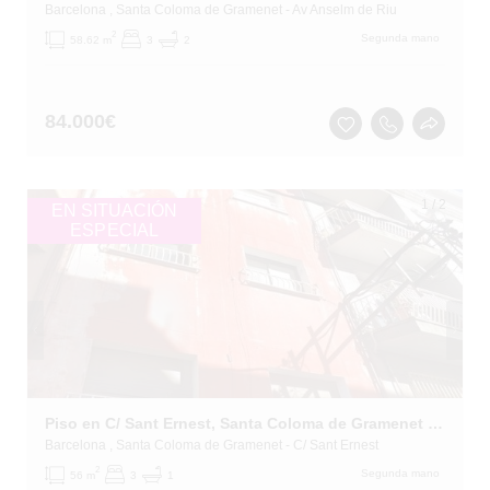
Barcelona
, Santa Coloma de Gramenet
- Av Anselm de Riu
2
Segunda mano
58.62 m
3
2
84.000
€
1
/
2
EN SITUACIÓN
ESPECIAL
Piso en C/ Sant Ernest, Santa Coloma de Gramenet (Barcelona)
Barcelona
, Santa Coloma de Gramenet
- C/ Sant Ernest
2
Segunda mano
56 m
3
1