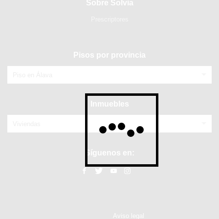
Sobre Solvia
Prescriptores
Pisos por provincia
Piso en Álava
Inmuebles
Viviendas
Síguenos en:
Aviso legal